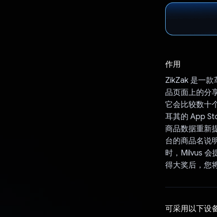
作用
ZikZak 
品页面上的分享按
它会比较数十个
耳其的 App S
商品数据重新提
台的商品名说明
时，Milvu
得大奖后，您
可采用以下设