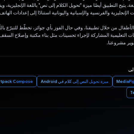
Andro بـ 110 لغة. يتيح التطبيق أيضًا ميزة "تحويل الكلام إلى نص" باللغة الإنجليزية،
 الإنجليزية والفرنسية والإسبانية واليونانية استنادًا إلى إعدادات الهاتف.
لأطفال من خلال تطبيقنا، وفي حال الفوز بأي جوائز، نخطّط للتبرّع بالأ
ت التعليمية المشاركة لإجراء تحسينات مثل بناء مكتبة وإصلاح السق
ير مشروعنا.
إلى
MediaPi
ميزة تحويل النص إلى كلام في Android
etpack Compose
T