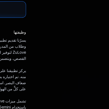
وظيفتها
ZuLove لت
القصص، ويتضمن م
يركز تطبيقنا على
ضعاف البصر. استنا
على كلٍّ من الهوا