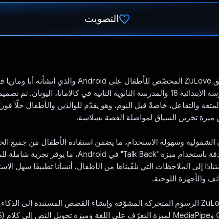
التصويت
تم التصويت.
يسرّنا تقديم تطبيق ZuLove المخصّص للأطفال على Android والذ
وطلاب من المدرسة الابتدائية 18 والمدرسة الثانوية الثانية في كالاماتا، اليونان. تم 
وفير المتعة والتفاعل، خاصةً قبل النوم، وهو يقدّم للوالدَين والأطفال حلّاً فور
يزة تخزين السياق لمواصلة القصة بسلاسة.
 الشمولية وسهولة الاستخدام، ما يضمن استفادة الأطفال من جميع الخ
منه. تم اختباره بدقة باستخدام ميزة "Talk Back" في Android، ما ي
دًا إلى الملاحظات التي تلقّيناها من الأطفال، أنشأنا تطبيقًا سهل الاست
تف والأجهزة اللوحية.
تشمل ميزات ZuLove الرسوم المتحركة المشوّقة وإنشاء القصص المستندة إلى الذ