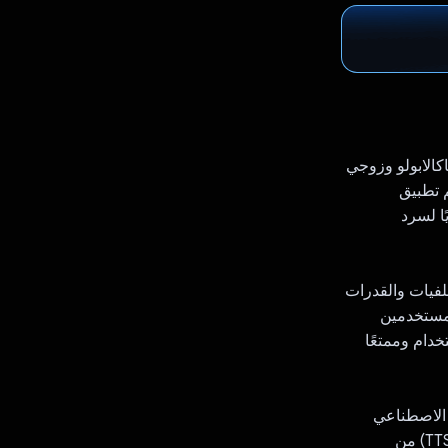
ي أنشأته أنا وماريا فاكالابولو وزوجي
تصميم تطبيق
يًا لسرد
لفيات والقدرات
وفر تجربة شاملة للمستخدمين
خدام وممتعًا
كاء الاصطناعي
باستخدام Gemini وMediaPipe لميزة التعرّف على اللغة وميزة تحويل النص إلى كلام (TTS) من