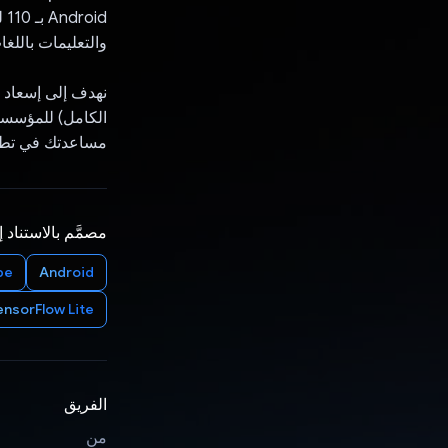
id
والتعليمات باللغات
نهدف إلى إسعاد ا
الكامل) للمؤسسا
مساعدتك في تطو
مصمَّم بالاستناد 
pe
Android
ensorFlow Lite
الفريق
من