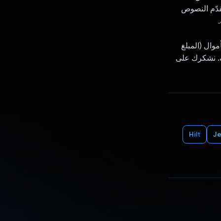
 ويقدّم النصوص
موال (المبلغ
ف. نشكرك على
Hilt
J