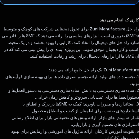
رای داد!
کاری که انجام می دهد
راه حل Zuni Manufacture برای تحول دیجیتالی شرکت های کوچک و متوسط ​​
(SMEs) ضروری است. ابزارهای مناسبی را ارائه می دهد که SME ها را قادر می
سازد راه حل های دیجیتال را اتخاذ کنند، کارایی را بهبود بخشند و در یک محیط
کسب و کار دیجیتال موفق شوند. این پروژه آینده ای را پیش بینی می کند که در
آن SME ها از ابزارهای دیجیتال برای رشد و رقابت استفاده کنند.
Zuni Manufacture یک راه حل جامع ارائه می دهد:
1. تجسم داده های تولید: ارائه تجسم بصری داده ها برای بهینه سازی فرآیندهای
تولید.
2. ساده‌سازی دسترسی به دانش: ساده‌سازی دسترسی به دستورالعمل‌ها و
دستورالعمل‌ها برای عیب‌یابی سریع‌تر و کاهش زمان خرابی.
3. استانداردها و مقررات ناوبری: کمک به SMEها در درک و انطباق با
استانداردهای صنعت برای اطمینان از کیفیت و انطباق محصول.
4. ارائه بینش های بازار: ارائه بینش های تحقیقاتی بازار برای اطلاع رسانی
استراتژی های تصمیم گیری و بازاریابی.
5. تقویت آموزش کارکنان: ارائه ماژول های آموزشی و آزمایش برای بهبود
مهارت های کارکنان.