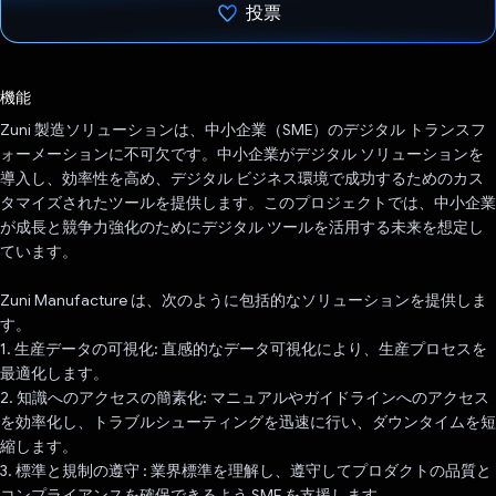
投票
投票済み
機能
Zuni 製造ソリューションは、中小企業（SME）のデジタル トランスフ
ォーメーションに不可欠です。中小企業がデジタル ソリューションを
導入し、効率性を高め、デジタル ビジネス環境で成功するためのカス
タマイズされたツールを提供します。このプロジェクトでは、中小企業
が成長と競争力強化のためにデジタル ツールを活用する未来を想定し
ています。
Zuni Manufacture は、次のように包括的なソリューションを提供しま
す。
1. 生産データの可視化: 直感的なデータ可視化により、生産プロセスを
最適化します。
2. 知識へのアクセスの簡素化: マニュアルやガイドラインへのアクセス
を効率化し、トラブルシューティングを迅速に行い、ダウンタイムを短
縮します。
3. 標準と規制の遵守 : 業界標準を理解し、遵守してプロダクトの品質と
コンプライアンスを確保できるよう SME を支援します。