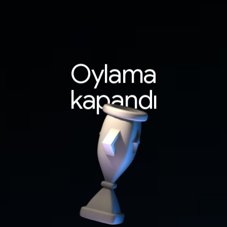
Oylama
kapandı