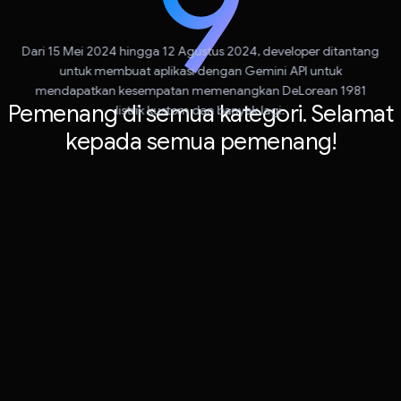
Dari 15 Mei 2024 hingga 12 Agustus 2024, developer ditantang
untuk membuat aplikasi dengan Gemini API untuk
mendapatkan kesempatan memenangkan DeLorean 1981
Pemenang di semua kategori. Selamat
listrik kustom dan banyak lagi.
kepada semua pemenang!