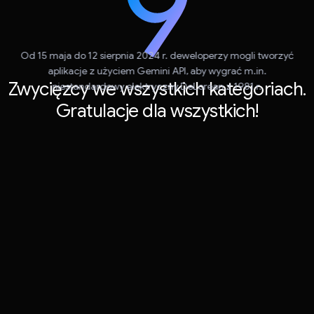
Od 15 maja do 12 sierpnia 2024 r. deweloperzy mogli tworzyć
aplikacje z użyciem Gemini API, aby wygrać m.in.
Zwycięzcy we wszystkich kategoriach.
niestandardowy elektryczny DeLorean z 1981 r.
Gratulacje dla wszystkich!