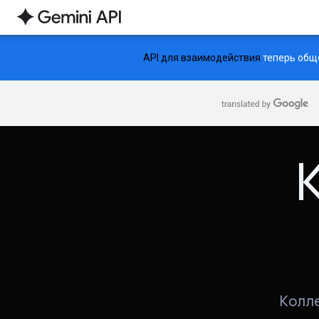
API для взаимодействия
теперь обще
Колле