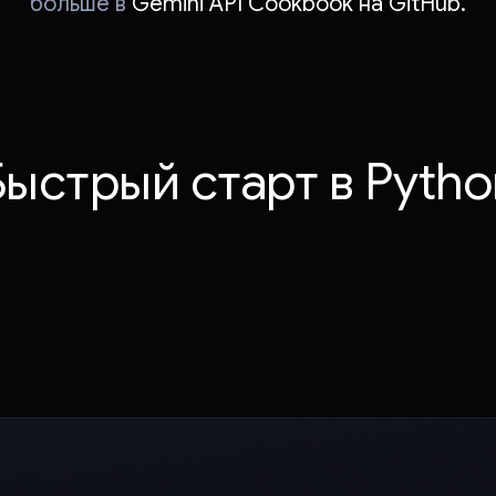
больше в
Gemini API Cookbook на GitHub.
Быстрый старт в Pytho