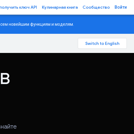
 получить ключ API
Кулинарная книга
Сообщество
Войти
 всем новейшим функциям и моделям.
в
знайте