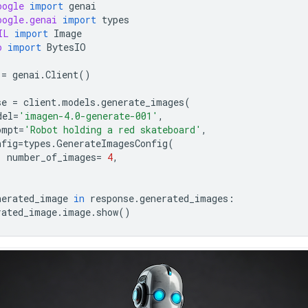
oogle
import
genai
oogle.genai
import
types
IL
import
Image
o
import
BytesIO
=
genai
.
Client
()
se
=
client
.
models
.
generate_images
(
del
=
'imagen-4.0-generate-001'
,
ompt
=
'Robot holding a red skateboard'
,
nfig
=
types
.
GenerateImagesConfig
(
number_of_images
=
4
,
nerated_image
in
response
.
generated_images
:
rated_image
.
image
.
show
()