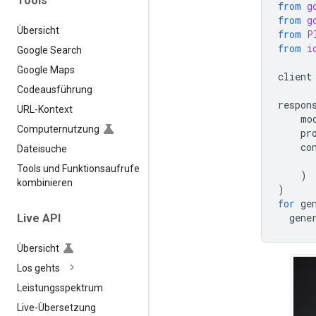
Tools
from
g
from
g
Übersicht
from
P
from
i
Google Search
Google Maps
client
Codeausführung
respon
URL-Kontext
mo
Computernutzung
pr
co
Dateisuche
Tools und Funktionsaufrufe
)
kombinieren
)
for
ge
gene
Live API
Übersicht
Los gehts
Leistungsspektrum
Live-Übersetzung