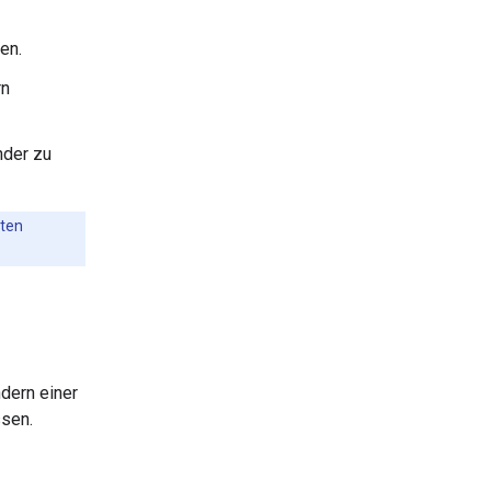
en.
rn
nder zu
gten
dern einer
ssen.