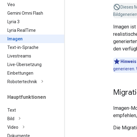
Veo
Dieses M
Gemini Omni Flash
Bildgenerie
Lyria 3
Imagen ist
Lyria Real
Time
realistisc
Imagen
generierte
Text-in-Sprache
den verfüg
Livestreams
Hinweis
Live-Übersetzung
generieren.
Einbettungen
Robotertechnik
Migrat
Hauptfunktionen
Imagen-Mod
Text
empfehlen,
Bild
Die Migrat
Video
Dokumente