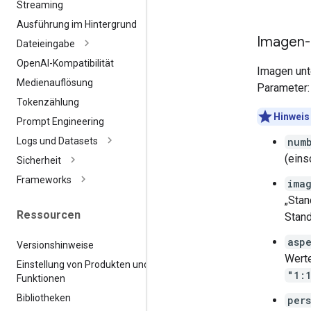
Streaming
Ausführung im Hintergrund
Imagen-
Dateieingabe
Open
AI-Kompatibilität
Imagen unt
Medienauflösung
Parameter:
Tokenzählung
Hinweis
Prompt Engineering
num
Logs und Datasets
(eins
Sicherheit
Frameworks
ima
„Stan
Ressourcen
Stand
asp
Versionshinweise
Wert
Einstellung von Produkten und
"1:
Funktionen
Bibliotheken
per