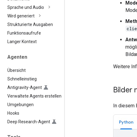
Mode
Sprache und Audio
Mode
Wird generiert
Met
Strukturierte Ausgaben
cli
Funktionsaufrufe
Antw
Langer Kontext
mögli
Bilda
Agenten
Weitere In
Übersicht
Schnelleinstieg
Antigravity-Agent
Bilder
Verwaltete Agents erstellen
Umgebungen
In diesem 
Hooks
Deep Research-Agent
Python