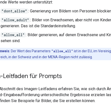
nde Werte werden unterstützt:
"dont_allow"
: Generierung von Bildern von Personen blockier
"allow_adult"
: Bilder von Erwachsenen, aber nicht von Kinde
generieren. Das ist die Standardeinstellung.
"allow_all"
: Bilder generieren, auf denen Erwachsene und Ki
sehen sind.
inweis
:
Der Wert des Parameters
"allow_all"
ist in der EU, im Vereini
reich, in der Schweiz und in der MENA-Region nicht zulässig.
-Leitfaden für Prompts
Abschnitt des Imagen-Leitfadens erfahren Sie, wie sich durch Än
ld-Eingabeaufforderung unterschiedliche Ergebnisse erzielen la
nden Sie Beispiele für Bilder, die Sie erstellen können.