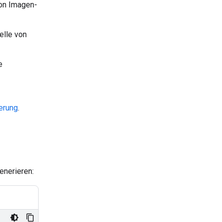
on Imagen-
elle von
e
ierung
.
enerieren: