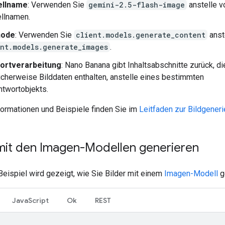
llname
: Verwenden Sie
gemini-2.5-flash-image
anstelle v
llnamen.
hode
: Verwenden Sie
client.models.generate_content
anst
ent.models.generate_images
.
ortverarbeitung
: Nano Banana gibt Inhaltsabschnitte zurück, di
cherweise Bilddaten enthalten, anstelle eines bestimmten
ntwortobjekts.
formationen und Beispiele finden Sie im
Leitfaden zur Bildgener
 mit den Imagen-Modellen generieren
Beispiel wird gezeigt, wie Sie Bilder mit einem
Imagen-Modell
g
JavaScript
Ok
REST