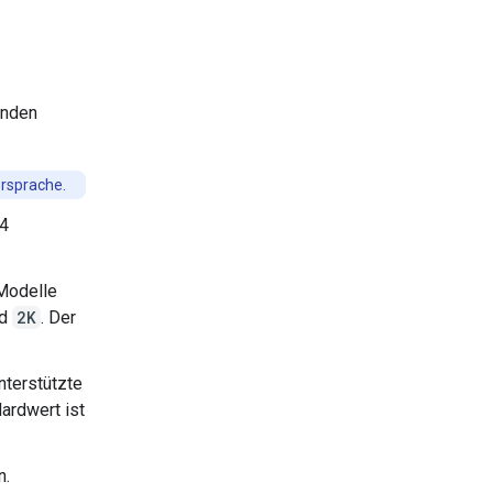
enden
rsprache.
 4
 Modelle
d
2K
. Der
nterstützte
dardwert ist
n.