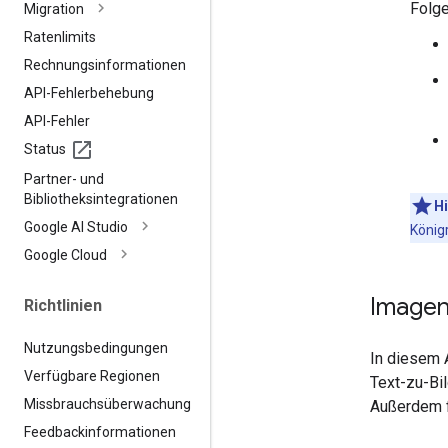
Folge
Migration
Ratenlimits
Rechnungsinformationen
API-Fehlerbehebung
API-Fehler
Status
Partner- und
Bibliotheksintegrationen
H
Google AI Studio
König
Google Cloud
Imagen
Richtlinien
Nutzungsbedingungen
In diesem 
Verfügbare Regionen
Text-zu-Bi
Missbrauchsüberwachung
Außerdem fi
Feedbackinformationen