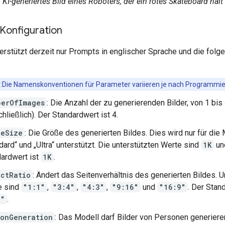
KI-generiertes Bild eines Roboters, der ein rotes Skateboard hält
Konfiguration
erstützt derzeit nur Prompts in englischer Sprache und die folg
:Die Namenskonventionen für Parameter variieren je nach Programmie
berOfImages
: Die Anzahl der zu generierenden Bilder, von 1 bis
chließlich). Der Standardwert ist 4.
geSize
: Die Größe des generierten Bildes. Dies wird nur für die
dard“ und „Ultra“ unterstützt. Die unterstützten Werte sind
1K
un
ardwert ist
1K
.
ectRatio
: Ändert das Seitenverhältnis des generierten Bildes. U
e sind
"1:1"
,
"3:4"
,
"4:3"
,
"9:16"
und
"16:9"
. Der Stan
1"
.
sonGeneration
: Das Modell darf Bilder von Personen generiere