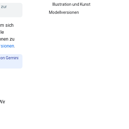
Illustration und Kunst
 zur
Modellversionen
em sich
le
onen zu
rsionen
.
von Gemini
Wir