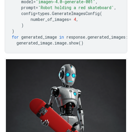
model
=
'imagen-4.0-generate-001'
,
prompt
=
'Robot holding a red skateboard'
,
config
=
types
.
GenerateImagesConfig
(
number_of_images
=
4
,
)
)
for
generated_image
in
response
.
generated_images
:
generated_image
.
image
.
show
()