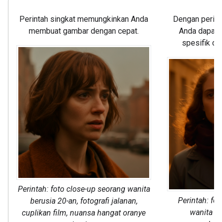
Perintah singkat memungkinkan Anda
Dengan perint
membuat gambar dengan cepat.
Anda dapat 
spesifik d
Perintah: foto close-up seorang wanita
Perintah: f
berusia 20-an, fotografi jalanan,
wanita be
cuplikan film, nuansa hangat oranye