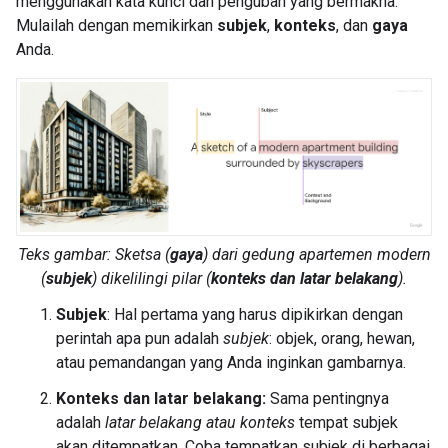
menggunakan kata kunci dan pengubah yang bermakna.
Mulailah dengan memikirkan
subjek
,
konteks
, dan
gaya
Anda.
Teks gambar:
Sketsa
(
gaya
) dari
gedung apartemen modern
(
subjek
) dikelilingi
pilar
(
konteks dan latar belakang
).
Subjek
: Hal pertama yang harus dipikirkan dengan
perintah apa pun adalah
subjek
: objek, orang, hewan,
atau pemandangan yang Anda inginkan gambarnya.
Konteks dan latar belakang:
Sama pentingnya
adalah
latar belakang atau konteks
tempat subjek
akan ditempatkan. Coba tempatkan subjek di berbagai