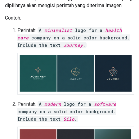
dipilihnya akan mengisi perintah yang diterima Imagen.
Contoh:
Perintah:
A
minimalist
logo for a
health
care
company on a solid color background.
Include the text
Journey
.
Perintah:
A
modern
logo for a
software
company on a solid color background.
Include the text
Silo
.