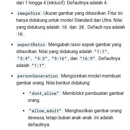
dari 1 hingga 4 (inklusif). Defaultnya adalah 4.
imageSize
: Ukuran gambar yang dihasilkan. Fitur ini
hanya didukung untuk model Standard dan Ultra. Nilai
yang didukung adalah
1K
dan
2K
. Default-nya adalah
1K
.
aspectRatio
: Mengubah rasio aspek gambar yang
dihasilkan. Nilai yang didukung adalah
"1:1"
,
"3:4"
,
"4:3"
,
"9:16"
, dan
"16:9"
. Defaultnya
adalah
"1:1"
.
personGeneration
: Mengizinkan model membuat
gambar orang. Nilai berikut didukung:
"dont_allow"
: Memblokir pembuatan gambar
orang.
"allow_adult"
: Menghasilkan gambar orang
dewasa, tetapi bukan anak-anak. Ini adalah
defaultnya.