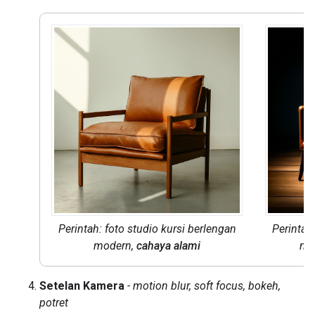
Perintah: foto studio kursi berlengan
Perintah
modern,
cahaya alami
mo
Setelan Kamera
- motion blur, soft focus, bokeh,
potret