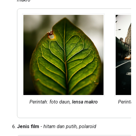
Perintah: foto daun,
lensa makro
Perintah
y
Jenis film
-
hitam dan putih, polaroid