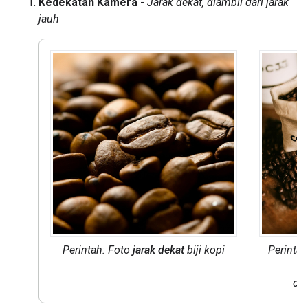
Kedekatan Kamera
-
Jarak dekat, diambil dari jarak
jauh
Perintah: Foto
jarak dekat
biji kopi
Perinta
di 