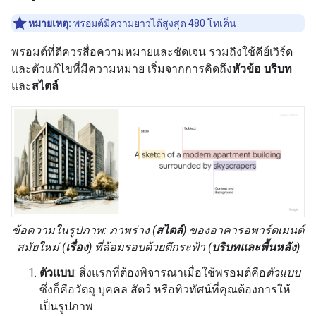
หมายเหตุ:
พรอมต์มีความยาวได้สูงสุด 480 โทเค็น
พรอมต์ที่ดีควรสื่อความหมายและชัดเจน รวมถึงใช้คีย์เวิร์ด
และตัวแก้ไขที่มีความหมาย เริ่มจากการคิดถึง
หัวข้อ
บริบท
และ
สไตล์
ข้อความในรูปภาพ:
ภาพร่าง
(
สไตล์
) ของ
อาคารอพาร์ตเมนต์
สมัยใหม่
(
เรื่อง
) ที่ล้อมรอบด้วย
ตึกระฟ้า
(
บริบทและพื้นหลัง
)
ตัวแบบ
: สิ่งแรกที่ต้องพิจารณาเมื่อใช้พรอมต์คือ
ตัวแบบ
ซึ่งก็คือวัตถุ บุคคล สัตว์ หรือทิวทัศน์ที่คุณต้องการให้
เป็นรูปภาพ