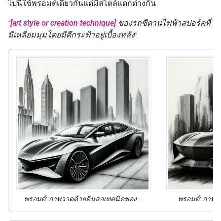
ไปนี้ใช้พรอมต์เดียวกันแต่มีสไตล์แตกต่างกัน
"
[art style or creation technique]
ของรถซีดานไฟฟ้าสปอร์ตที่
มีเหลี่ยมมุมโดยมีตึกระฟ้าอยู่เบื้องหลัง"
พรอมต์:
ภาพวาดด้วยดินสอเทคนิค
ของ...
พรอมต์:
ภาพวา