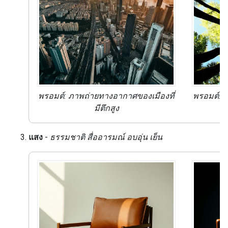
พรอมต์:
ภาพถ่ายทางอากาศ
ของเมืองที่
พรอมต์: ภา
มีตึกสูง
แสง
-
ธรรมชาติ สื่ออารมณ์ อบอุ่น เย็น