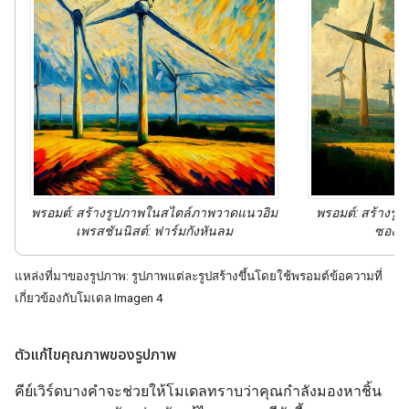
พรอมต์: สร้างรูปภาพ
ในสไตล์
ภาพวาดแนวอิม
พรอมต์: สร้างรู
เพรสชันนิสต์
: ฟาร์มกังหันลม
ซองส์
แหล่งที่มาของรูปภาพ: รูปภาพแต่ละรูปสร้างขึ้นโดยใช้พรอมต์ข้อความที่
เกี่ยวข้องกับโมเดล Imagen 4
ตัวแก้ไขคุณภาพของรูปภาพ
คีย์เวิร์ดบางคำจะช่วยให้โมเดลทราบว่าคุณกำลังมองหาชิ้น