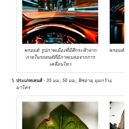
พรอมต์: รูปภาพเมืองที่มีตึกระฟ้าจาก
พรอมต์:
ซ
ภายในรถยนต์ที่มี
ภาพเบลอจากการ
เคลื่อนไหว
ประเภทเลนส์
-
35 มม., 50 มม., ฟิชอาย, มุมกว้าง,
มาโคร