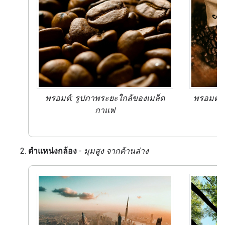
พรอมต์: รูปภาพ
ระยะใกล้
ของเมล็ด
พรอมต์: 
กาแฟ
เ
ตำแหน่งกล้อง
-
มุมสูง จากด้านล่าง