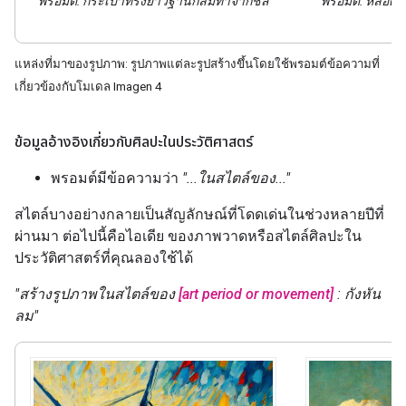
พรอมต์: กระเป๋าทรงยาวฐานกลม
ทำจาก
ชีส
พรอมต์: หลอดไ
แหล่งที่มาของรูปภาพ: รูปภาพแต่ละรูปสร้างขึ้นโดยใช้พรอมต์ข้อความที่
เกี่ยวข้องกับโมเดล Imagen 4
ข้อมูลอ้างอิงเกี่ยวกับศิลปะในประวัติศาสตร์
พรอมต์มีข้อความว่า
"...ในสไตล์ของ..."
สไตล์บางอย่างกลายเป็นสัญลักษณ์ที่โดดเด่นในช่วงหลายปีที่
ผ่านมา ต่อไปนี้คือไอเดีย ของภาพวาดหรือสไตล์ศิลปะใน
ประวัติศาสตร์ที่คุณลองใช้ได้
"สร้างรูปภาพในสไตล์ของ
[art period or movement]
: กังหัน
ลม"