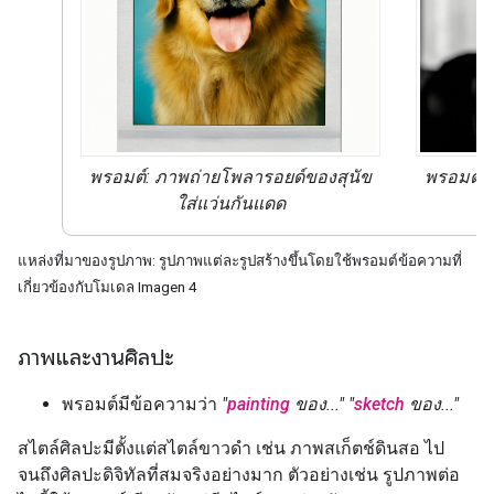
พรอมต์:
ภาพถ่ายโพลารอยด์
ของสุนัข
พรอมต์:
ใส่แว่นกันแดด
แหล่งที่มาของรูปภาพ: รูปภาพแต่ละรูปสร้างขึ้นโดยใช้พรอมต์ข้อความที่
เกี่ยวข้องกับโมเดล Imagen 4
ภาพและงานศิลปะ
พรอมต์มีข้อความว่า
"
painting
ของ..."
"
sketch
ของ..."
สไตล์ศิลปะมีตั้งแต่สไตล์ขาวดำ เช่น ภาพสเก็ตช์ดินสอ ไป
จนถึงศิลปะดิจิทัลที่สมจริงอย่างมาก ตัวอย่างเช่น รูปภาพต่อ