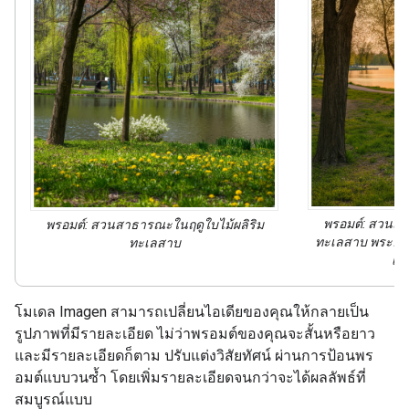
พรอมต์: สวนสา
พรอมต์: สวนสาธารณะในฤดูใบไม้ผลิริม
ทะเลสาบ
พระอาท
ทะเลสาบ
เว
โมเดล Imagen สามารถเปลี่ยนไอเดียของคุณให้กลายเป็น
รูปภาพที่มีรายละเอียด ไม่ว่าพรอมต์ของคุณจะสั้นหรือยาว
และมีรายละเอียดก็ตาม ปรับแต่งวิสัยทัศน์ ผ่านการป้อนพร
อมต์แบบวนซ้ำ โดยเพิ่มรายละเอียดจนกว่าจะได้ผลลัพธ์ที่
สมบูรณ์แบบ