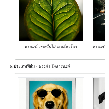
พรอมต์: ภาพใบไม้
เลนส์มาโคร
พรอมต์: 
ประเภทฟิล์ม
-
ขาวดำ โพลารอยด์