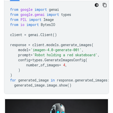
from
google
import
genai
from
google.genai
import
types
from
PIL
import
Image
from
io
import
BytesIO
client
=
genai
.
Client
()
response
=
client
.
models
.
generate_images
(
model
=
'imagen-4.0-generate-001'
,
prompt
=
'Robot holding a red skateboard'
,
config
=
types
.
GenerateImagesConfig
(
number_of_images
=
4
,
)
)
for
generated_image
in
response
.
generated_images
:
generated_image
.
image
.
show
()