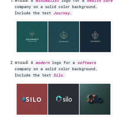
พรอมต์:
A
minimalist
logo for a
health care
company on a solid color background.
Include the text
Journey
.
พรอมต์:
A
modern
logo for a
software
company on a solid color background.
Include the text
Silo
.