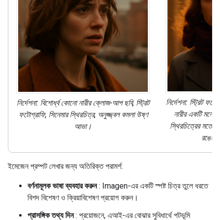
নির্দেশনা: স্ট্রিট ফট
নির্দেশনা: বিশোর্ধ্ব কোনো নারীর ক্লোজ-আপ ছবি, স্ট্রিট
নারীর একটি মনোমু
ফটোগ্রাফি, সিনেমার স্থিরচিত্র, অনুজ্জ্বল কমলা উষ্ণ
স্থিরচিত্রের মতো দ
আভা।
রঙের উ
ইমেজেন প্রম্পট লেখার জন্য অতিরিক্ত পরামর্শ:
বর্ণনামূলক ভাষা ব্যবহার করুন
: Imagen-এর একটি স্পষ্ট চিত্র তুলে ধরতে
বিশদ বিশেষণ ও ক্রিয়াবিশেষণ প্রয়োগ করুন।
প্রাসঙ্গিক তথ্য দিন
: প্রয়োজনে, এআই-এর বোঝার সুবিধার্থে পটভূমি