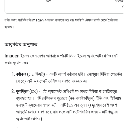
ছবি
একজনের 
পেশা
ছবির উৎস: প্রতিটি ছবি Imagen 4 মডেল ব্যবহার করে তার সংশ্লিষ্ট টেক্সট প্রম্পট থেকে তৈরি করা
হয়েছে।
আকৃতির অনুপাত
Imagen ইমেজ জেনারেশন আপনাকে পাঁচটি ভিন্ন ইমেজ অ্যাস্পেক্ট রেশিও সেট
করার সুযোগ দেয়।
বর্গাকার
(১:১, ডিফল্ট) - একটি আদর্শ বর্গাকার ছবি। সোশ্যাল মিডিয়া পোস্টের
ক্ষেত্রে এই অ্যাস্পেক্ট রেশিও সাধারণত ব্যবহৃত হয়।
ফুলস্ক্রিন
(৪:৩) - এই অ্যাস্পেক্ট রেশিওটি সাধারণত মিডিয়া বা চলচ্চিত্রে
ব্যবহৃত হয়। এটি বেশিরভাগ পুরোনো (নন-ওয়াইডস্ক্রিন) টিভি এবং মিডিয়াম
ফরম্যাট ক্যামেরার মাপও বটে। এটি (১:১ এর তুলনায়) দৃশ্যের বেশি অংশ
আনুভূমিকভাবে ধারণ করে, যার ফলে এটি ফটোগ্রাফির জন্য একটি পছন্দের
অ্যাস্পেক্ট রেশিও।