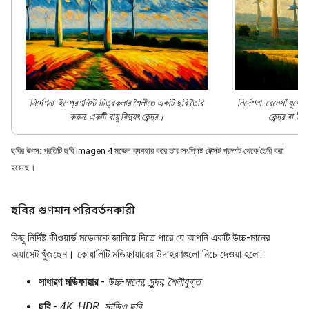
নির্দেশনা:
ইম্প্রেশনিস্ট চিত্রকলার
শৈলীতে
একটি ছবি তৈরি
নির্দেশনা:
রেনেসাঁ যুগের
করুন: একটি বায়ু বিদ্যুৎ কেন্দ্র।
কেন্দ্র বা উই
ছবির উৎস: প্রতিটি ছবি Imagen 4 মডেল ব্যবহার করে তার সংশ্লিষ্ট টেক্সট প্রম্পট থেকে তৈরি করা
হয়েছে।
ছবির গুণমান পরিবর্তনকারী
কিছু নির্দিষ্ট কীওয়ার্ড মডেলকে জানিয়ে দিতে পারে যে আপনি একটি উচ্চ-মানের
অ্যাসেট খুঁজছেন। কোয়ালিটি মডিফায়ারের উদাহরণগুলো নিচে দেওয়া হলো:
সাধারণ মডিফায়ার
-
উচ্চ-মানের, সুন্দর, শৈলীযুক্ত
ছবি
-
4K, HDR, স্টুডিও ছবি