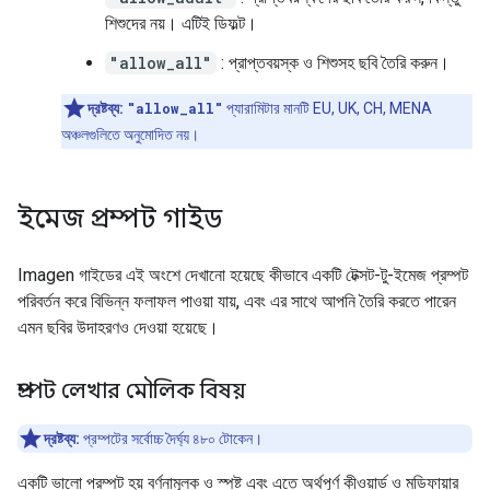
শিশুদের নয়। এটিই ডিফল্ট।
"allow_all"
: প্রাপ্তবয়স্ক ও শিশুসহ ছবি তৈরি করুন।
দ্রষ্টব্য:
"allow_all"
প্যারামিটার মানটি EU, UK, CH, MENA
অঞ্চলগুলিতে অনুমোদিত নয়।
ইমেজ প্রম্পট গাইড
Imagen গাইডের এই অংশে দেখানো হয়েছে কীভাবে একটি টেক্সট-টু-ইমেজ প্রম্পট
পরিবর্তন করে বিভিন্ন ফলাফল পাওয়া যায়, এবং এর সাথে আপনি তৈরি করতে পারেন
এমন ছবির উদাহরণও দেওয়া হয়েছে।
প্রম্পট লেখার মৌলিক বিষয়
দ্রষ্টব্য:
প্রম্পটের সর্বোচ্চ দৈর্ঘ্য ৪৮০ টোকেন।
একটি ভালো প্রম্পট হয় বর্ণনামূলক ও স্পষ্ট এবং এতে অর্থপূর্ণ কীওয়ার্ড ও মডিফায়ার