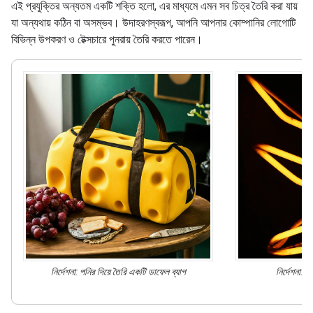
এই প্রযুক্তির অন্যতম একটি শক্তি হলো, এর মাধ্যমে এমন সব চিত্র তৈরি করা যায়
যা অন্যথায় কঠিন বা অসম্ভব। উদাহরণস্বরূপ, আপনি আপনার কোম্পানির লোগোটি
বিভিন্ন উপকরণ ও টেক্সচারে পুনরায় তৈরি করতে পারেন।
নির্দেশনা: পনির
দিয়ে তৈরি
একটি ডাফেল ব্যাগ
নির্দেশনা: প