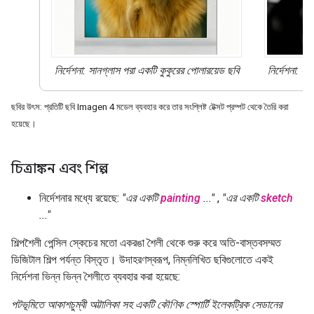
নির্দেশনা: সানগ্লাস পরা একটি কুকুরের
পোলারয়েড ছবি
নির্দেশনা: স
ছবির উৎস: প্রতিটি ছবি Imagen 4 মডেল ব্যবহার করে তার সংশ্লিষ্ট টেক্সট প্রম্পট থেকে তৈরি করা
হয়েছে।
চিত্রাঙ্কন এবং শিল্প
নির্দেশনার মধ্যে রয়েছে:
"এর একটি
painting
..."
,
"এর একটি
sketch
..."
শিল্পশৈলী পেন্সিল স্কেচের মতো একরঙা শৈলী থেকে শুরু করে অতি-বাস্তবসম্মত
ডিজিটাল শিল্প পর্যন্ত বিস্তৃত। উদাহরণস্বরূপ, নিম্নলিখিত ছবিগুলোতে একই
নির্দেশনা ভিন্ন ভিন্ন শৈলীতে ব্যবহার করা হয়েছে:
পটভূমিতে আকাশচুম্বী অট্টালিকা সহ একটি কৌণিক স্পোর্টি ইলেকট্রিক সেডানের