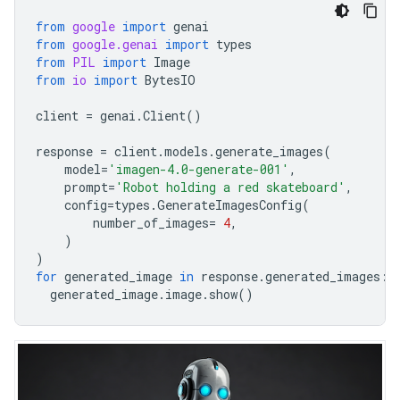
from
google
import
genai
from
google.genai
import
types
from
PIL
import
Image
from
io
import
BytesIO
client
=
genai
.
Client
()
response
=
client
.
models
.
generate_images
(
model
=
'imagen-4.0-generate-001'
,
prompt
=
'Robot holding a red skateboard'
,
config
=
types
.
GenerateImagesConfig
(
number_of_images
=
4
,
)
)
for
generated_image
in
response
.
generated_images
:
generated_image
.
image
.
show
()