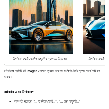
নির্দেশনা: একটি কৌণিক আকৃতির
প্যাস্টেল চিত্রকর্ম
...
নির্দেশনা: একটি ক
ছবির উৎস: প্রতিটি ছবি Imagen 2 মডেল ব্যবহার করে তার সংশ্লিষ্ট টেক্সট প্রম্পট থেকে তৈরি করা
হয়েছে।
আকার এবং উপকরণ
প্রম্পটে রয়েছে:
"...যা দিয়ে তৈরি..."
,
"...যার আকৃতি..."