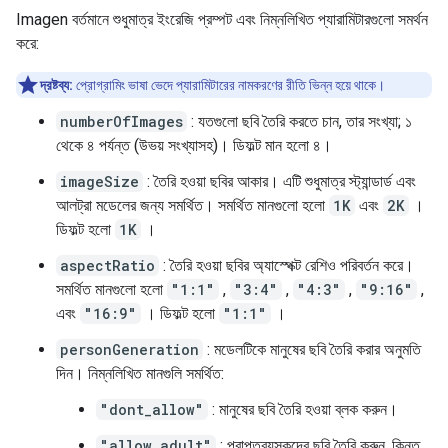
Imagen বর্তমানে শুধুমাত্র ইংরেজি প্রম্পট এবং নিম্নলিখিত প্যারামিটারগুলো সমর্থন
করে:
দ্রষ্টব্য:
প্রোগ্রামিং ভাষা ভেদে প্যারামিটারের নামকরণের রীতি ভিন্ন হয়ে থাকে।
numberOfImages
: যতগুলো ছবি তৈরি করতে চান, তার সংখ্যা; ১
থেকে ৪ পর্যন্ত (উভয় সংখ্যাসহ)। ডিফল্ট মান হলো ৪।
imageSize
: তৈরি হওয়া ছবির আকার। এটি শুধুমাত্র স্ট্যান্ডার্ড এবং
আলট্রা মডেলের জন্য সমর্থিত। সমর্থিত মানগুলো হলো
1K
এবং
2K
।
ডিফল্ট হলো
1K
।
aspectRatio
: তৈরি হওয়া ছবির অ্যাস্পেক্ট রেশিও পরিবর্তন করে।
সমর্থিত মানগুলো হলো
"1:1"
,
"3:4"
,
"4:3"
,
"9:16"
,
এবং
"16:9"
। ডিফল্ট হলো
"1:1"
।
personGeneration
: মডেলটিকে মানুষের ছবি তৈরি করার অনুমতি
দিন। নিম্নলিখিত মানগুলি সমর্থিত:
"dont_allow"
: মানুষের ছবি তৈরি হওয়া ব্লক করুন।
"allow_adult"
: প্রাপ্তবয়স্কদের ছবি তৈরি করুন, কিন্তু