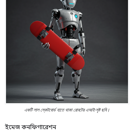
একটি লাল স্কেটবোর্ড হাতে থাকা রোবটের এআই-সৃষ্ট ছবি।
ইমেজ কনফিগারেশন