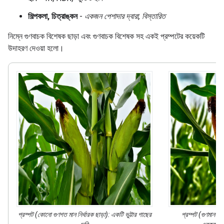
শিল্পকলা, চিত্রাঙ্কন
-
একজন পেশাদার দ্বারা, বিস্তারিত
নিম্নে গুণবাচক বিশেষক ছাড়া এবং গুণবাচক বিশেষক সহ একই প্রম্পটের কয়েকটি
উদাহরণ দেওয়া হলো।
প্রম্পট (কোনো গুণগত মান নির্ধারক ছাড়া): একটি ভুট্টার গাছের
প্রম্পট (গুণমান পর