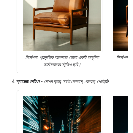
নির্দেশনা:
প্রাকৃতিক আলোতে তোলা
একটি আধুনিক
নির্দেশনা: 
আর্মচেয়ারের স্টুডিও ছবি।
ক্যামেরা সেটিংস
- মোশন ব্লার, সফট ফোকাস, বোকেহ, পোর্ট্রেট