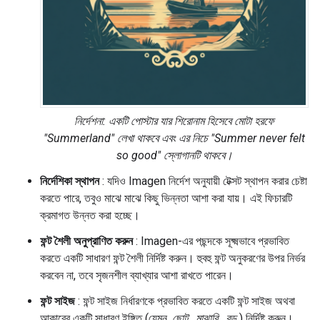
নির্দেশনা: একটি পোস্টার যার শিরোনাম হিসেবে মোটা হরফে
"Summerland" লেখা থাকবে এবং এর নিচে "Summer never felt
so good" স্লোগানটি থাকবে।
নির্দেশিকা স্থাপন
: যদিও Imagen নির্দেশ অনুযায়ী টেক্সট স্থাপন করার চেষ্টা
করতে পারে, তবুও মাঝে মাঝে কিছু ভিন্নতা আশা করা যায়। এই ফিচারটি
ক্রমাগত উন্নত করা হচ্ছে।
ফন্ট শৈলী অনুপ্রাণিত করুন
: Imagen-এর পছন্দকে সূক্ষ্মভাবে প্রভাবিত
করতে একটি সাধারণ ফন্ট শৈলী নির্দিষ্ট করুন। হুবহু ফন্ট অনুকরণের উপর নির্ভর
করবেন না, তবে সৃজনশীল ব্যাখ্যার আশা রাখতে পারেন।
ফন্ট সাইজ
: ফন্ট সাইজ নির্ধারণকে প্রভাবিত করতে একটি ফন্ট সাইজ অথবা
আকারের একটি সাধারণ ইঙ্গিত (যেমন,
ছোট
,
মাঝারি
,
বড়
) নির্দিষ্ট করুন।