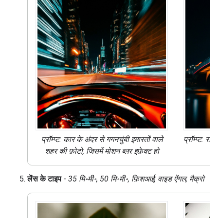
प्रॉम्प्ट: कार के अंदर से गगनचुंबी इमारतों वाले
प्रॉम्प्ट: रा
शहर की फ़ोटो, जिसमें
मोशन ब्लर
इफ़ेक्ट हो
लेंस के टाइप
-
35 मि॰मी॰, 50 मि॰मी॰, फ़िशआई, वाइड ऐंगल, मैक्रो