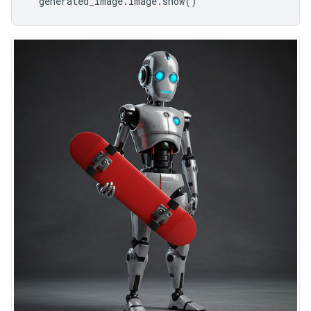
generated_image
.
image
.
show
()