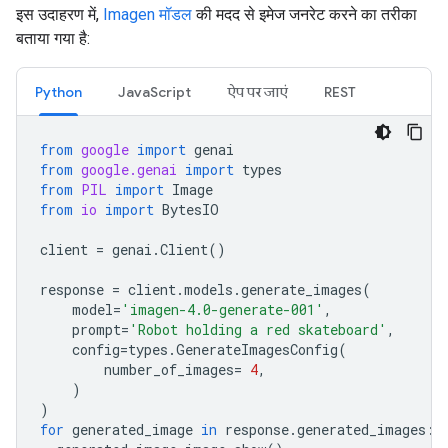
इस उदाहरण में,
Imagen मॉडल
की मदद से इमेज जनरेट करने का तरीका
बताया गया है:
Python
JavaScript
ऐप पर जाएं
REST
from
google
import
genai
from
google.genai
import
types
from
PIL
import
Image
from
io
import
BytesIO
client
=
genai
.
Client
()
response
=
client
.
models
.
generate_images
(
model
=
'imagen-4.0-generate-001'
,
prompt
=
'Robot holding a red skateboard'
,
config
=
types
.
GenerateImagesConfig
(
number_of_images
=
4
,
)
)
for
generated_image
in
response
.
generated_images
: