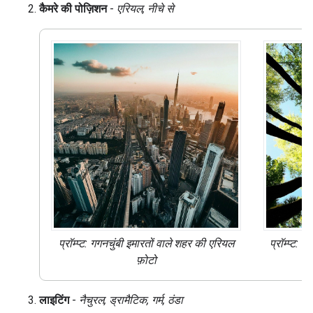
कैमरे की पोज़िशन
-
एरियल, नीचे से
प्रॉम्प्ट: गगनचुंबी इमारतों वाले शहर की
एरियल
प्रॉम्प्ट:
फ़ोटो
क
लाइटिंग
-
नैचुरल, ड्रामैटिक, गर्म, ठंडा