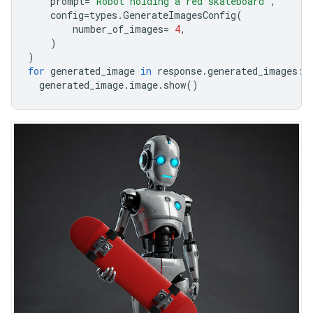
prompt
=
'Robot holding a red skateboard'
,
config
=
types
.
GenerateImagesConfig
(
number_of_images
=
4
,
)
)
for
generated_image
in
response
.
generated_images
:
generated_image
.
image
.
show
()