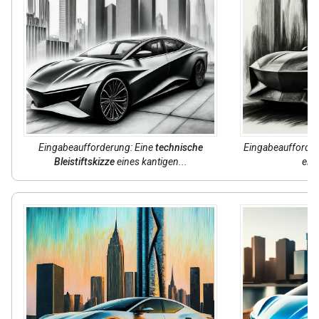
Eingabeaufforderung: Eine
technische
Eingabeaufforder
Bleistiftskizze
eines kantigen...
eine