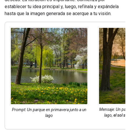
establecer tu idea principal y, luego, refínala y expándela
hasta que la imagen generada se acerque a tu visión.
Mensaje: Un parq
Prompt: Un parque en primavera junto a un
lago,
el sol se
lago