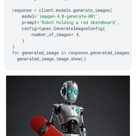
response
=
client
.
models
.
generate_images
(
model
=
'imagen-4.0-generate-001'
,
prompt
=
'Robot holding a red skateboard'
,
config
=
types
.
GenerateImagesConfig
(
number_of_images
=
4
,
)
)
for
generated_image
in
response
.
generated_images
:
generated_image
.
image
.
show
()