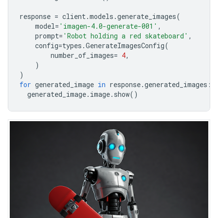
response
=
client
.
models
.
generate_images
(
model
=
'imagen-4.0-generate-001'
,
prompt
=
'Robot holding a red skateboard'
,
config
=
types
.
GenerateImagesConfig
(
number_of_images
=
4
,
)
)
for
generated_image
in
response
.
generated_images
:
generated_image
.
image
.
show
()