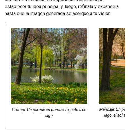
establecer tu idea principal y, luego, refínala y expándela
hasta que la imagen generada se acerque a tu visión.
Mensaje: Un parq
Prompt: Un parque en primavera junto a un
lago,
el sol se
lago