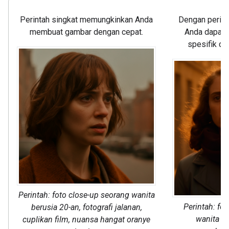
Perintah singkat memungkinkan Anda
Dengan perint
membuat gambar dengan cepat.
Anda dapat 
spesifik d
Perintah: foto close-up seorang wanita
Perintah: f
berusia 20-an, fotografi jalanan,
wanita be
cuplikan film, nuansa hangat oranye