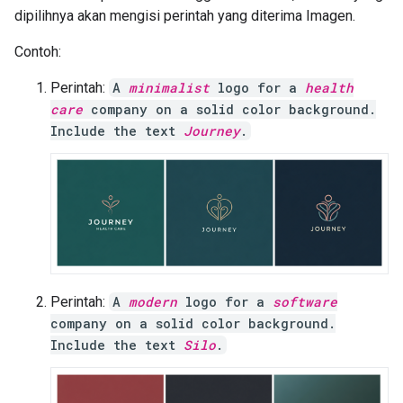
dipilihnya akan mengisi perintah yang diterima Imagen.
Contoh:
Perintah:
A
minimalist
logo for a
health
care
company on a solid color background.
Include the text
Journey
.
Perintah:
A
modern
logo for a
software
company on a solid color background.
Include the text
Silo
.