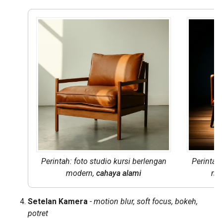
Perintah: foto studio kursi berlengan
Perintah
modern,
cahaya alami
mo
Setelan Kamera
- motion blur, soft focus, bokeh,
potret