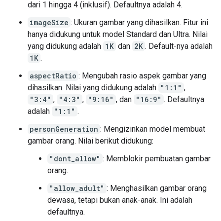
dari 1 hingga 4 (inklusif). Defaultnya adalah 4.
imageSize
: Ukuran gambar yang dihasilkan. Fitur ini
hanya didukung untuk model Standard dan Ultra. Nilai
yang didukung adalah
1K
dan
2K
. Default-nya adalah
1K
.
aspectRatio
: Mengubah rasio aspek gambar yang
dihasilkan. Nilai yang didukung adalah
"1:1"
,
"3:4"
,
"4:3"
,
"9:16"
, dan
"16:9"
. Defaultnya
adalah
"1:1"
.
personGeneration
: Mengizinkan model membuat
gambar orang. Nilai berikut didukung:
"dont_allow"
: Memblokir pembuatan gambar
orang.
"allow_adult"
: Menghasilkan gambar orang
dewasa, tetapi bukan anak-anak. Ini adalah
defaultnya.