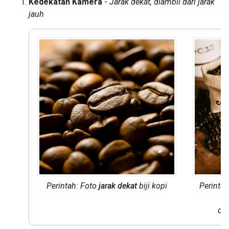
Kedekatan Kamera
-
Jarak dekat, diambil dari jarak
jauh
Perintah: Foto
jarak dekat
biji kopi
Perinta
di 