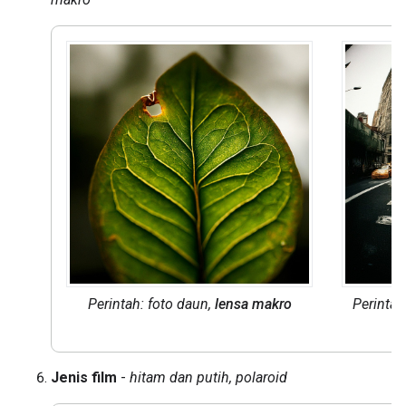
Perintah: foto daun,
lensa makro
Perintah
y
Jenis film
-
hitam dan putih, polaroid