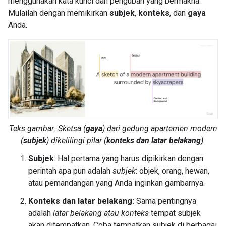
menggunakan kata kunci dan pengubah yang bermakna.
Mulailah dengan memikirkan
subjek
,
konteks
, dan
gaya
Anda.
Teks gambar:
Sketsa
(
gaya
) dari
gedung apartemen modern
(
subjek
) dikelilingi
pilar
(
konteks dan latar belakang
).
Subjek
: Hal pertama yang harus dipikirkan dengan
perintah apa pun adalah
subjek
: objek, orang, hewan,
atau pemandangan yang Anda inginkan gambarnya.
Konteks dan latar belakang:
Sama pentingnya
adalah
latar belakang atau konteks
tempat subjek
akan ditempatkan. Coba tempatkan subjek di berbagai