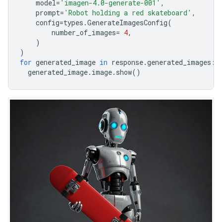
model
=
'imagen-4.0-generate-001'
,
prompt
=
'Robot holding a red skateboard'
,
config
=
types
.
GenerateImagesConfig
(
number_of_images
=
4
,
)
)
for
generated_image
in
response
.
generated_images
:
generated_image
.
image
.
show
()