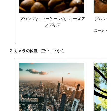
プロンプト: コーヒー豆の
クローズア
プロンプ
ップ
写真
コーヒー
カメラの位置
- 空中、下から