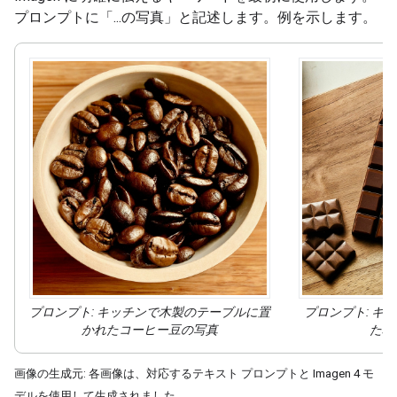
プロンプトに「...の写真
」と記述します。例を示します。
プロンプト: キッチンで木製のテーブルに置
プロンプト: キ
かれたコーヒー豆の
写真
た板
画像の生成元: 各画像は、対応するテキスト プロンプトと Imagen 4 モ
デルを使用して生成されました。