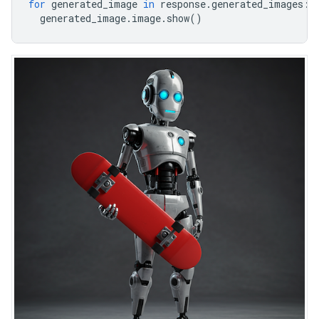
for
generated_image
in
response
.
generated_images
:
generated_image
.
image
.
show
()