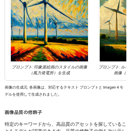
プロンプト: 印象派絵画の
スタイルの
画像
プロンプト: ル
（風力発電所）を生成
画像（風
画像の生成元: 各画像は、対応するテキスト プロンプトと Imagen 4 モ
デルを使用して生成されました。
画像品質の修飾子
特定のキーワードから、高品質のアセットを探しているこ