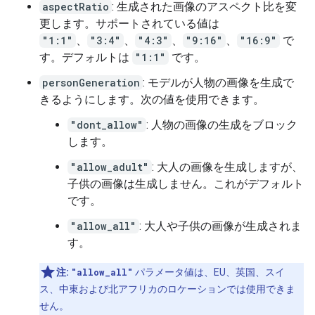
aspectRatio
: 生成された画像のアスペクト比を変
更します。サポートされている値は
"1:1"
、
"3:4"
、
"4:3"
、
"9:16"
、
"16:9"
で
す。デフォルトは
"1:1"
です。
personGeneration
: モデルが人物の画像を生成で
きるようにします。次の値を使用できます。
"dont_allow"
: 人物の画像の生成をブロック
します。
"allow_adult"
: 大人の画像を生成しますが、
子供の画像は生成しません。これがデフォルト
です。
"allow_all"
: 大人や子供の画像が生成されま
す。
注:
"allow_all"
パラメータ値は、EU、英国、スイ
ス、中東および北アフリカのロケーションでは使用できま
せん。