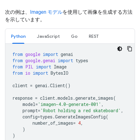
次の例は、
Imagen モデル
を使用して画像を生成する方法
を示しています。
Python
JavaScript
Go
REST
from
google
import
genai
from
google.genai
import
types
from
PIL
import
Image
from
io
import
BytesIO
client
=
genai
.
Client
()
response
=
client
.
models
.
generate_images
(
model
=
'imagen-4.0-generate-001'
,
prompt
=
'Robot holding a red skateboard'
,
config
=
types
.
GenerateImagesConfig
(
number_of_images
=
4
,
)
)