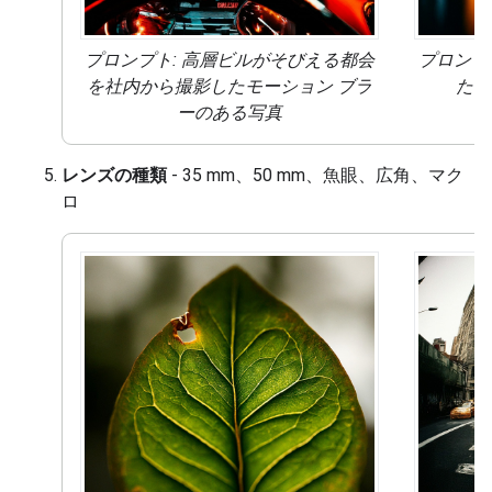
プロンプト: 高層ビルがそびえる都会
プロンプ
を社内から撮影した
モーション ブラ
た
ソ
ー
のある写真
レンズの種類
- 35 mm、50 mm、魚眼、広角、マク
ロ