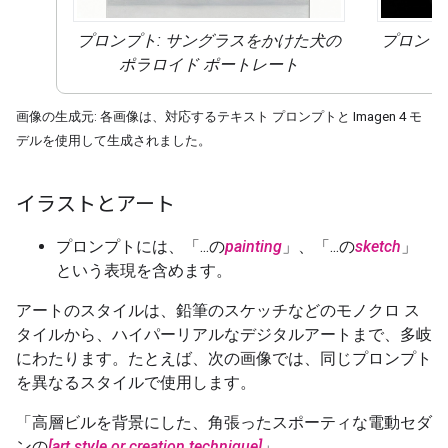
プロンプト: サングラスをかけた犬の
プロンプ
ポラロイド ポートレート
画像の生成元: 各画像は、対応するテキスト プロンプトと Imagen 4 モ
デルを使用して生成されました。
イラストとアート
プロンプトには、「...の
painting
」
、
「...の
sketch
」
という表現を含めます。
アートのスタイルは、鉛筆のスケッチなどのモノクロ ス
タイルから、ハイパーリアルなデジタルアートまで、多岐
にわたります。たとえば、次の画像では、同じプロンプト
を異なるスタイルで使用します。
「高層ビルを背景にした、角張ったスポーティな電動セダ
ンの
[art style or creation technique]
」