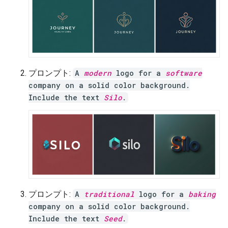
プロンプト:
A
modern
logo for a
software
company on a solid color background.
Include the text
Silo
.
プロンプト:
A
traditional
logo for a
baking
company on a solid color background.
Include the text
Seed
.