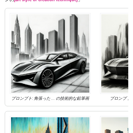
プロンプト: 角張った ... の
技術的な鉛筆画
プロンプト: 角