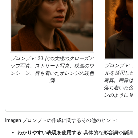
プロンプト: 20 代の女性のクローズア
プロンプト: 
ップ写真、ストリート写真、映画のワ
ルを活用した 
ンシーン、落ち着いたオレンジの暖色
写真。画像は
調
落ち着いた色
ンのように見
Imagen プロンプトの作成に関するその他のヒント:
わかりやすい表現を使用する
: 具体的な形容詞や副詞