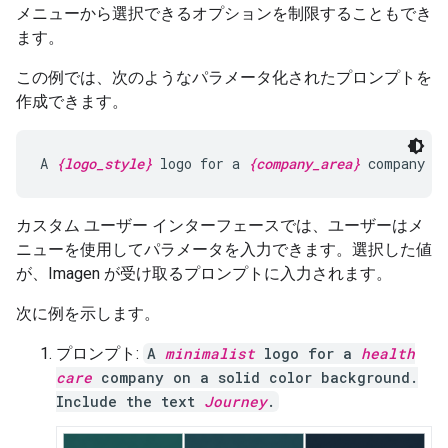
メニューから選択できるオプションを制限することもでき
ます。
この例では、次のようなパラメータ化されたプロンプトを
作成できます。
A 
{logo_style}
 logo for a 
{company_area}
 company o
カスタム ユーザー インターフェースでは、ユーザーはメ
ニューを使用してパラメータを入力できます。選択した値
が、Imagen が受け取るプロンプトに入力されます。
次に例を示します。
プロンプト:
A
minimalist
logo for a
health
care
company on a solid color background.
Include the text
Journey
.