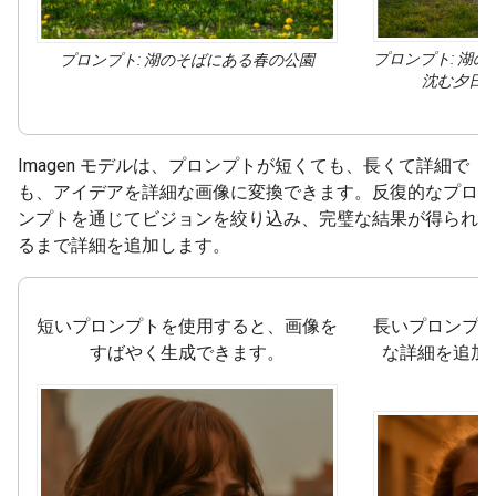
プロンプト: 湖
プロンプト: 湖のそばにある春の公園
沈む夕日、
Imagen モデルは、プロンプトが短くても、長くて詳細で
も、アイデアを詳細な画像に変換できます。反復的なプロ
ンプトを通じてビジョンを絞り込み、完璧な結果が得られ
るまで詳細を追加します。
短いプロンプトを使用すると、画像を
長いプロンプ
すばやく生成できます。
な詳細を追加