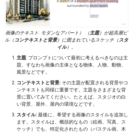
画像のテキスト: モダンなアパート
） （
主題
）が超高層ビ
ル
（
コンテキストと背景
）に囲まれているスケッチ（
スタ
イル
）。
主題
: プロンプトについて最初に考えるべきなのは主
題
、すなわち画像の主体となる物体、人物、動物、
風景などです。
コンテキストと背景:
その主題が配置される
背景やコ
ンテキストも同様に重要です。主題をさまざまな背
景に置いてみてください。たとえば、スタジオの白
い背景、屋外、屋内の環境などです。
スタイル:
最後に、希望する画像のスタイルを追加し
ます。
スタイルは、概括的なもの（絵画、写真、ス
ケッチ）でも、特定化されたもの（パステル画、木