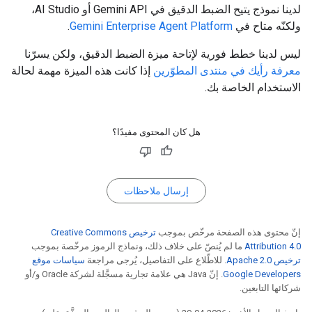
لدينا نموذج يتيح الضبط الدقيق في Gemini API أو AI Studio،
ولكنّه متاح في
Gemini Enterprise Agent Platform
.
ليس لدينا خطط فورية لإتاحة ميزة الضبط الدقيق، ولكن يسرّنا
معرفة رأيك في منتدى المطوّرين
إذا كانت هذه الميزة مهمة لحالة
الاستخدام الخاصة بك.
هل كان المحتوى مفيدًا؟
إرسال ملاحظات
إنّ محتوى هذه الصفحة مرخّص بموجب
ترخيص Creative Commons
Attribution 4.0‏
ما لم يُنصّ على خلاف ذلك، ونماذج الرموز مرخّصة بموجب
ترخيص Apache 2.0‏
. للاطّلاع على التفاصيل، يُرجى مراجعة
سياسات موقع
Google Developers‏
. إنّ Java هي علامة تجارية مسجَّلة لشركة Oracle و/أو
شركائها التابعين.