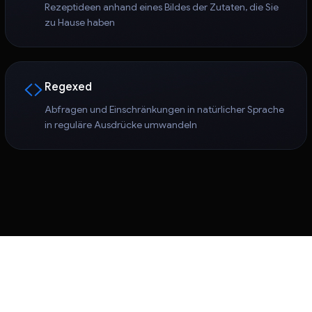
Rezeptideen anhand eines Bildes der Zutaten, die Sie
zu Hause haben
Regexed
Abfragen und Einschränkungen in natürlicher Sprache
in reguläre Ausdrücke umwandeln