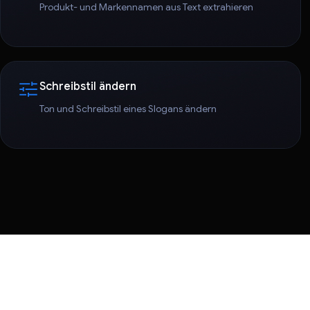
Produkt- und Markennamen aus Text extrahieren
Schreibstil ändern
Ton und Schreibstil eines Slogans ändern