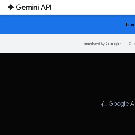
Inte
G
在 Google