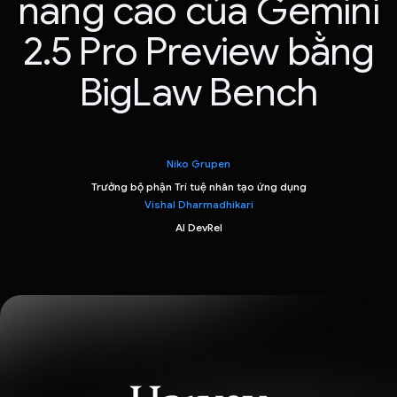
nâng cao của Gemini
2.5 Pro Preview bằng
BigLaw Bench
Niko Grupen
Trưởng bộ phận Trí tuệ nhân tạo ứng dụng
Vishal Dharmadhikari
AI DevRel