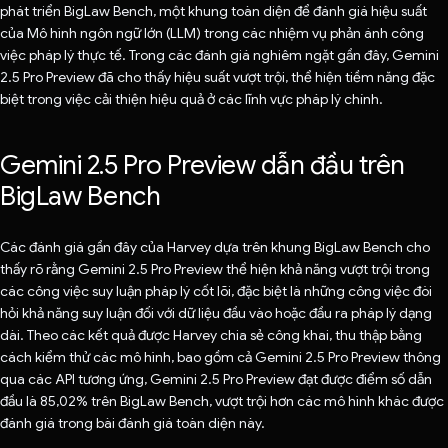
phát triển BigLaw Bench, một khung toàn diện để đánh giá hiệu suất
của Mô hình ngôn ngữ lớn (LLM) trong các nhiệm vụ phản ánh công
việc pháp lý thực tế. Trong các đánh giá nghiêm ngặt gần đây, Gemini
2.5 Pro Preview đã cho thấy hiệu suất vượt trội, thể hiện tiềm năng đặc
biệt trong việc cải thiện hiệu quả ở các lĩnh vực pháp lý chính.
Gemini 2.5 Pro Preview dẫn đầu trên
BigLaw Bench
Các đánh giá gần đây của Harvey dựa trên khung BigLaw Bench cho
thấy rõ rằng Gemini 2.5 Pro Preview thể hiện khả năng vượt trội trong
các công việc suy luận pháp lý cốt lõi, đặc biệt là những công việc đòi
hỏi khả năng suy luận đối với dữ liệu đầu vào hoặc đầu ra pháp lý dạng
dài. Theo các kết quả được Harvey chia sẻ công khai, thu thập bằng
cách kiểm thử các mô hình, bao gồm cả Gemini 2.5 Pro Preview thông
qua các API tương ứng, Gemini 2.5 Pro Preview đạt được điểm số dẫn
đầu là 85,02% trên BigLaw Bench, vượt trội hơn các mô hình khác được
đánh giá trong bài đánh giá toàn diện này.