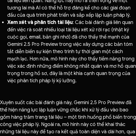
tài liệu liên quan. Năng lực này mở ra triển vọng về một
tương lai mà AI có thể hỗ trợ đáng kể cho các giai đoạn
đầu của quá trình phát triển và sắp xếp lập luận pháp lý.
Xem xét và phân tích tài liệu
: Các bài đánh giá liên quan
đến việc rà soát nhiều loại tài liệu xét xử rời rạc (nhật ký
cuộc gọi, email, bản ghi nhớ) đã cho thấy thế mạnh của
Gemini 2.5 Pro Preview trong việc xây dựng các bản tóm
tắt diễn biến sự kiện theo trình tự thời gian một cách
mạch lạc. Hơn nữa, mô hình này cho thấy tiềm năng trong
việc xác định những điểm không nhất quán và mơ hồ quan
trọng trong hồ sơ, đây là một khía cạnh quan trọng của
việc phân tích pháp lý kỹ lưỡng.
Xuyên suốt các bài đánh giá này, Gemini 2.5 Pro Preview đã
thể hiện năng lực lập luận vững chắc khi xử lý đầu vào bao
gồm hàng trăm trang tài liệu – một tình huống phổ biến trong
công việc pháp lý. Ngoài ra, mô hình này có thể khai thác
những tài liệu này để tạo ra kết quả toàn diện và dài hơn, qua