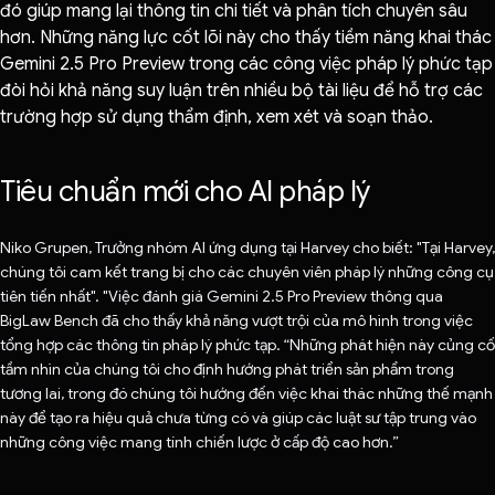
đó giúp mang lại thông tin chi tiết và phân tích chuyên sâu
hơn. Những năng lực cốt lõi này cho thấy tiềm năng khai thác
Gemini 2.5 Pro Preview trong các công việc pháp lý phức tạp
đòi hỏi khả năng suy luận trên nhiều bộ tài liệu để hỗ trợ các
trường hợp sử dụng thẩm định, xem xét và soạn thảo.
Tiêu chuẩn mới cho AI pháp lý
Niko Grupen, Trưởng nhóm AI ứng dụng tại Harvey cho biết: "Tại Harvey,
chúng tôi cam kết trang bị cho các chuyên viên pháp lý những công cụ
tiên tiến nhất". "Việc đánh giá Gemini 2.5 Pro Preview thông qua
BigLaw Bench đã cho thấy khả năng vượt trội của mô hình trong việc
tổng hợp các thông tin pháp lý phức tạp. “Những phát hiện này củng cố
tầm nhìn của chúng tôi cho định hướng phát triển sản phẩm trong
tương lai, trong đó chúng tôi hướng đến việc khai thác những thế mạnh
này để tạo ra hiệu quả chưa từng có và giúp các luật sư tập trung vào
những công việc mang tính chiến lược ở cấp độ cao hơn.”