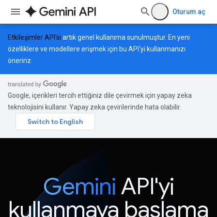
Oturum aç
Etkileşimler API'si
artık genel kullanıma sunulmuştur. En yeni
özelliklere ve modellere erişmek için bu API'yi kullanmanızı
öneririz.
Google, içerikleri tercih ettiğiniz dile çevirmek için yapay zeka
teknolojisini kullanır. Yapay zeka çevirilerinde hata olabilir.
Gemini
API'yi
kullanmaya başlama