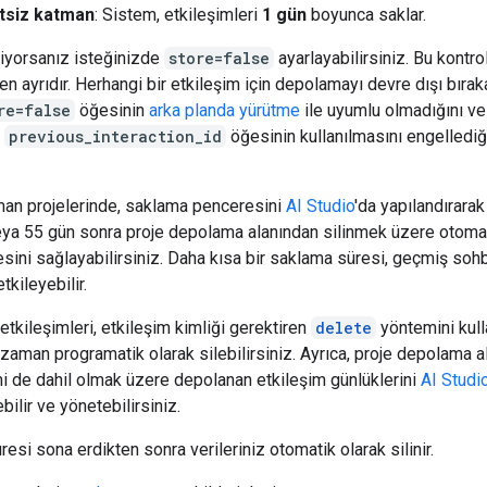
tsiz katman
: Sistem, etkileşimleri
1 gün
boyunca saklar.
iyorsanız isteğinizde
store=false
ayarlayabilirsiniz. Bu kontro
n ayrıdır. Herhangi bir etkileşim için depolamayı devre dışı bıraka
re=false
öğesinin
arka planda yürütme
ile uyumlu olmadığını ve
e
previous_interaction_id
öğesinin kullanılmasını engellediğ
tman projelerinde, saklama penceresini
AI Studio
'da yapılandırarak
veya 55 gün sonra proje depolama alanından silinmek üzere otomat
sini sağlayabilirsiniz. Daha kısa bir saklama süresi, geçmiş sohb
tkileyebilir.
tkileşimleri, etkileşim kimliği gerektiren
delete
yöntemini kull
 zaman programatik olarak silebilirsiniz. Ayrıca, proje depolama 
i de dahil olmak üzere depolanan etkileşim günlüklerini
AI Studi
bilir ve yönetebilirsiniz.
esi sona erdikten sonra verileriniz otomatik olarak silinir.