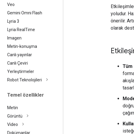
Veo
Etkileşimle
Gemini Omni Flash
yoludur. Ha
önerilir. Ar
Lyria 3
olarak des
Lyria Real
Time
Imagen
Metin-konuşma
Etkileş
Canlı yayınlar
Canlı Çeviri
Tüm 
Yerleştirmeler
forma
Robot Teknolojileri
akışl
tasar
Temel özellikler
Model
doğru
Metin
çağır
Görüntü
Kulla
Video
isteğ
Dokümanlar