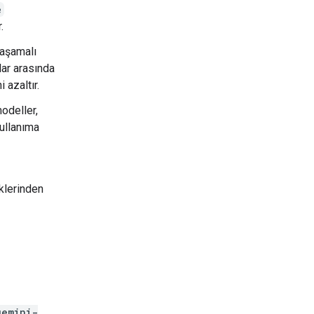
e
.
 aşamalı
lar arasında
 azaltır.
odeller,
kullanıma
klerinden
gemini-