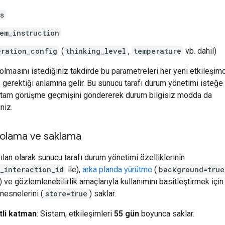
s
em_instruction
eration_config
(
thinking_level
,
temperature
vb. dahil)
 olmasını istediğiniz takdirde bu parametreleri her yeni etkileşi
 gerektiği anlamına gelir. Bu sunucu tarafı durum yönetimi isteğe 
 tam görüşme geçmişini göndererek durum bilgisiz modda da
iniz.
polama ve saklama
ılan olarak sunucu tarafı durum yönetimi özelliklerinin
_interaction_id
ile),
arka planda yürütme
(
background=true
k) ve gözlemlenebilirlik amaçlarıyla kullanımını basitleştirmek içi
 nesnelerini (
store=true
) saklar.
tli katman
: Sistem, etkileşimleri
55 gün
boyunca saklar.