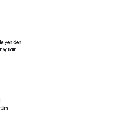
mde yeniden
bağlıdır.
n tüm