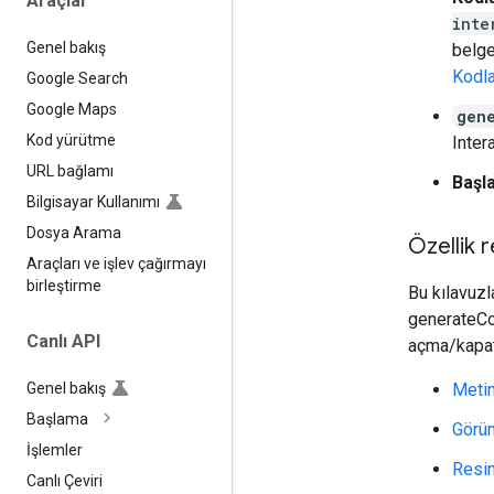
Araçlar
inte
Genel bakış
belge
Kodla
Google Search
Google Maps
gen
Kod yürütme
Inter
URL bağlamı
Başl
Bilgisayar Kullanımı
Dosya Arama
Özellik 
Araçları ve işlev çağırmayı
birleştirme
Bu kılavuzla
generateCo
Canlı API
açma/kapat
Meti
Genel bakış
Başlama
Görün
İşlemler
Resi
Canlı Çeviri