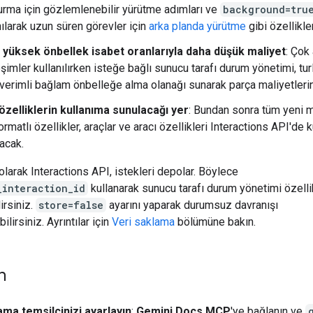
urma için gözlemlenebilir yürütme adımları ve
background=tru
nılarak uzun süren görevler için
arka planda yürütme
gibi özellikler
 yüksek önbellek isabet oranlarıyla daha düşük maliyet
: Çok
eşimler kullanılırken isteğe bağlı sunucu tarafı durum yönetimi, tur
verimli bağlam önbelleğe alma olanağı sunarak parça maliyetlerini
özelliklerin kullanıma sunulacağı yer
: Bundan sonra tüm yeni m
ormatlı özellikler, araçlar ve aracı özellikleri Interactions API'de 
acak.
olarak Interactions API, istekleri depolar. Böylece
_interaction_id
kullanarak sunucu tarafı durum yönetimi özelli
irsiniz.
store=false
ayarını yaparak durumsuz davranışı
bilirsiniz. Ayrıntılar için
Veri saklama
bölümüne bakın.
n
ma temsilcinizi ayarlayın
:
Gemini Docs MCP
'ye bağlanın ve