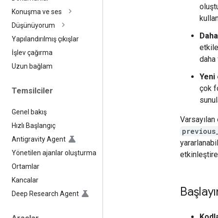
oluşt
Konuşma ve ses
kulla
Düşünüyorum
Daha
Yapılandırılmış çıkışlar
etkil
İşlev çağırma
daha 
Uzun bağlam
Yeni 
çok f
Temsilciler
sunul
Genel bakış
Varsayılan 
Hızlı Başlangıç
previous
Antigravity Agent
yararlanabil
Yönetilen ajanlar oluşturma
etkinleştire
Ortamlar
Kancalar
Başlayı
Deep Research Agent
Kodla