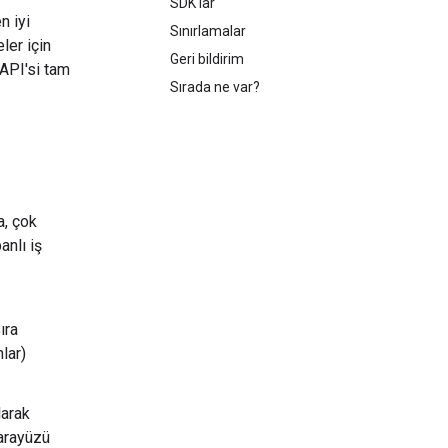
SDK'lar
n iyi
Sınırlamalar
ler için
Geri bildirim
API'si tam
Sırada ne var?
a, çok
anlı iş
ıra
lar)
larak
 arayüzü