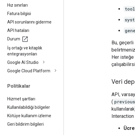
Hız sınırları
tool
Fatura bilgisi
syst
API sorunlarını giderme
gen
API hataları
Durum
Bu, geçerli
İş ortağı ve kitaplık
belirtmeniz
entegrasyonları
Her isteğe
Google AI Studio
çalışabilirs
Google Cloud Platform
Veri de
Politikalar
API, varsay
Hizmet şartları
(
previous
Kullanılabildiği bölgeler
kullanılara
Interaction
Kötüye kullanım izleme
Geri bildirim bilgileri
Ücre