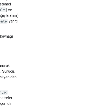
istemci
ult
) ve
ğıyla alınır)
eate
yanıtı
kaynağı
anarak
z. Sunucu,
ini yeniden
n_id
metreler
erlidir: