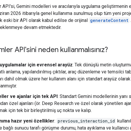
r API'si, Gemini modelleri ve aracılarıyla uygulama geliştirmenin e
ziran 2026 itibarıyla genel kullanıma sunulmuş olup tüm yeni proje
tık eski bir API olarak kabul edilse de orijinal
generateContent
teklenmeye devam etmektedir.
imler API'sini neden kullanmalısınız?
uygulamalar için evrensel arayüz
: Tek dönüşlü metin oluşturm
tlı anlama, yapılandırılmış çıktılar, araç düzenleme ve temsilci tab
arı dahil olmak üzere her kullanım alanı için standart arayüz olarak
lanmıştır.
ler ve ajanlar için tek API
: Standart Gemini modellerinin yanı s
dan özel ajanları (ör. Deep Research ve özel olarak yönetilen ajan
mak için tek bir birleştirilmiş uç nokta ve kalıp.
nıma hazır yeni özellikler
:
previous_interaction_id
kullanı
e bağlı sunucu tarafı görüşme durumu, hata ayıklama ve kullanıcı