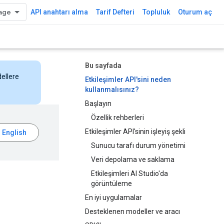
API anahtarı alma
Tarif Defteri
Topluluk
Oturum aç
Bu sayfada
dellere
Etkileşimler API'sini neden
kullanmalısınız?
Başlayın
Özellik rehberleri
Etkileşimler API'sinin işleyiş şekli
Sunucu tarafı durum yönetimi
Veri depolama ve saklama
Etkileşimleri AI Studio'da
görüntüleme
En iyi uygulamalar
Desteklenen modeller ve aracı