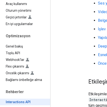
Ses 
Araç kullanımı
Oturum yönetimi
Vide
Geçici jetonlar
Belg
En iyi uygulamalar
İşlev
Optimizasyon
Yapıl
Deep
Genel bakış
Toplu API
Esnek
Webhook'lar
Öncel
Flex çıkarımı
Öncelik çıkarımı
Bağlamı önbelleğe alma
Etkileşi
Rehberler
Etkileşimle
Interact
Interactions API
tüm geçmiş