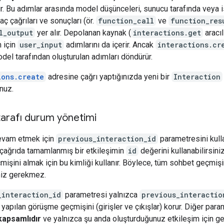
r. Bu adımlar arasında model düşünceleri, sunucu tarafında veya 
aç çağrıları ve sonuçları (ör.
function_call
ve
function_res
l_output
yer alır. Depolanan kaynak (
interactions.get
aracılı
 için
user_input
adımlarını da içerir. Ancak
interactions.cr
del tarafından oluşturulan adımları döndürür.
ions.create
adresine çağrı yaptığınızda yeni bir
Interaction
nuz.
arafı durum yönetimi
evam etmek için
previous_interaction_id
parametresini kull
 çağrıda tamamlanmış bir etkileşimin
id
değerini kullanabilirsini
işini almak için bu kimliği kullanır. Böylece, tüm sohbet geçmiş
iz gerekmez.
_interaction_id
parametresi yalnızca
previous_interactio
k yapılan görüşme geçmişini (girişler ve çıkışlar) korur. Diğer para
kapsamlıdır
ve yalnızca şu anda oluşturduğunuz etkileşim için geç