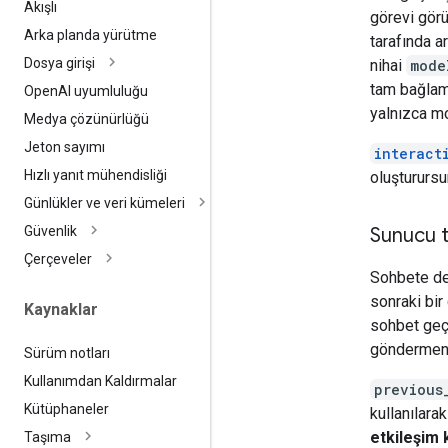
Akışlı
görevi görü
Arka planda yürütme
tarafında ar
Dosya girişi
nihai
mode
tam bağlam
Open
AI uyumluluğu
yalnızca mo
Medya çözünürlüğü
Jeton sayımı
interact
Hızlı yanıt mühendisliği
oluşturursu
Günlükler ve veri kümeleri
Sunucu t
Güvenlik
Çerçeveler
Sohbete d
sonraki bir
Kaynaklar
sohbet geçm
göndermen
Sürüm notları
Kullanımdan Kaldırmalar
previous
Kütüphaneler
kullanılara
etkileşim 
Taşıma