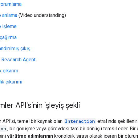
yorumlama
o anlama
(Video understanding)
e işleme
 çağırma
andırılmış çıkış
 Research Agent
 çıkarım
ik çıkarımı
mler API'sinin işleyiş şekli
r API'si, temel bir kaynak olan
Interaction
etrafında şekillenir.
ion
, bir görüşme veya görevdeki tam bir dönüşü temsil eder. Bir 
ini
yürütme adımlarının
kronolojik sırası olarak içeren bir oturu