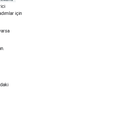
ici
adımlar için
varsa
ın.
rdaki