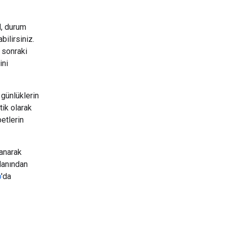
l, durum
bilirsiniz.
 sonraki
ini
 günlüklerin
ik olarak
etlerin
anarak
alanından
o
'da