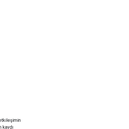
etkileşimin
m kaydı