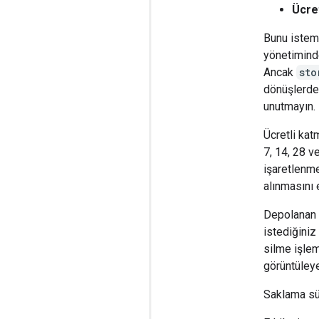
Ücre
Bunu istem
yönetiminde
Ancak
sto
dönüşlerd
unutmayın.
Ücretli ka
7, 14, 28 
işaretlenme
alınmasını e
Depolanan e
istediğiniz
silme işlem
görüntüleye
Saklama sür