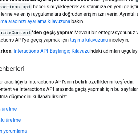
ractions-api
becerisini yükleyerek asistanınıza en yeni geliştir
lerine ve en iyi uygulamalara doğrudan erişim izni verin. Ayrıntılı 
ma aracınızı ayarlama kılavuzuna
bakın.
erateContent
'den geçiş yapma
: Mevcut bir entegrasyonunuz 
actions API'ye geçiş yapmak için
taşıma kılavuzunu
inceleyin.
arken
:
Interactions API Başlangıç Kılavuzu
'ndaki adımları uygulay
rehberleri
r aracılığıyla Interactions API'sinin belirli özelliklerini keşfedin.
ntent ve Interactions API arasında geçiş yapmak için bu sayfala
ma düğmesini kullanabilirsiniz:
n üretme
tü üretme
m yorumlama