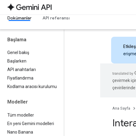
Dokümanlar
API referansı
Başlama
Etkileş
Genel bakış
erişmek
Başlarken
API anahtarları
Fiyatlandırma
çevirmek içi
Kodlama aracısı kurulumu
çevirilerinde 
Modeller
Ana Sayfa
Tüm modeller
Inter
En yeni Gemini modelleri
Nano Banana