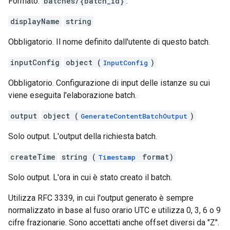
Formato:
batches/{batch_id}
.
displayName
string
Obbligatorio. Il nome definito dall'utente di questo batch.
inputConfig
object (
)
InputConfig
Obbligatorio. Configurazione di input delle istanze su cui
viene eseguita l'elaborazione batch.
output
object (
)
GenerateContentBatchOutput
Solo output. L'output della richiesta batch.
createTime
string (
format)
Timestamp
Solo output. L'ora in cui è stato creato il batch.
Utilizza RFC 3339, in cui l'output generato è sempre
normalizzato in base al fuso orario UTC e utilizza 0, 3, 6 o 9
cifre frazionarie. Sono accettati anche offset diversi da "Z".