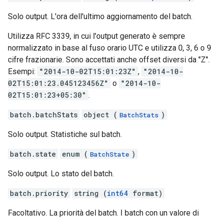
Solo output. L'ora dell'ultimo aggiornamento del batch.
Utilizza RFC 3339, in cui l'output generato è sempre
normalizzato in base al fuso orario UTC e utilizza 0, 3, 6 o 9
cifre frazionarie. Sono accettati anche offset diversi da "Z".
Esempi:
"2014-10-02T15:01:23Z"
,
"2014-10-
02T15:01:23.045123456Z"
o
"2014-10-
02T15:01:23+05:30"
.
batch.batchStats
object (
)
BatchStats
Solo output. Statistiche sul batch.
batch.state
enum (
)
BatchState
Solo output. Lo stato del batch.
batch.priority
string (
int64
format)
Facoltativo. La priorità del batch. I batch con un valore di