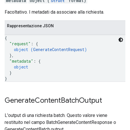
metadata
object (
format)
Struct
Facoltativo. I metadati da associare alla richiesta.
Rappresentazione JSON
{
"request"
: 
{
object (
GenerateContentRequest
)
}
,
"metadata"
: 
{
object
}
}
Generate
Content
Batch
Output
L'output di una richiesta batch. Questo valore viene
restituito nel campo BatchGenerateContentResponse o
GenerateContentBatch.output.