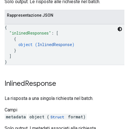
Solo output. Le risposte alle richieste nel batch.
Rappresentazione JSON
{
"inlinedResponses"
: 
[
{
object (
InlinedResponse
)
}
]
}
Inlined
Response
La risposta a una singola richiesta nel batch.
Campi
metadata
object (
format)
Struct
Solo output. I metadati associati alla richiesta.