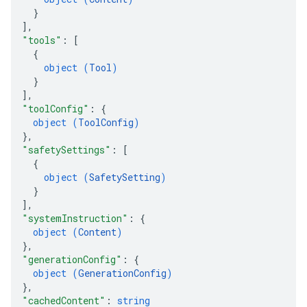
}
]
,
"tools"
: 
[
{
object (
Tool
)
}
]
,
"toolConfig"
: 
{
object (
ToolConfig
)
}
,
"safetySettings"
: 
[
{
object (
SafetySetting
)
}
]
,
"systemInstruction"
: 
{
object (
Content
)
}
,
"generationConfig"
: 
{
object (
GenerationConfig
)
}
,
"cachedContent"
: 
string