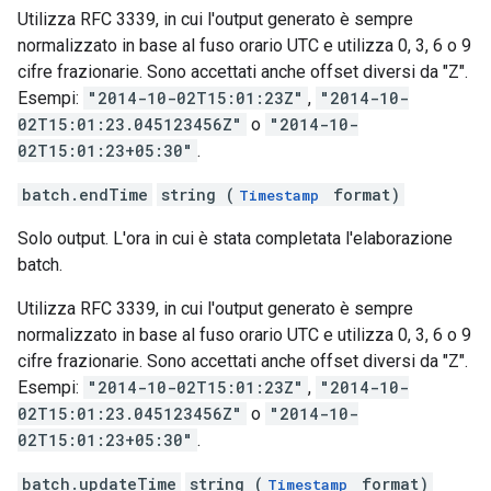
Utilizza RFC 3339, in cui l'output generato è sempre
normalizzato in base al fuso orario UTC e utilizza 0, 3, 6 o 9
cifre frazionarie. Sono accettati anche offset diversi da "Z".
Esempi:
"2014-10-02T15:01:23Z"
,
"2014-10-
02T15:01:23.045123456Z"
o
"2014-10-
02T15:01:23+05:30"
.
batch.endTime
string (
format)
Timestamp
Solo output. L'ora in cui è stata completata l'elaborazione
batch.
Utilizza RFC 3339, in cui l'output generato è sempre
normalizzato in base al fuso orario UTC e utilizza 0, 3, 6 o 9
cifre frazionarie. Sono accettati anche offset diversi da "Z".
Esempi:
"2014-10-02T15:01:23Z"
,
"2014-10-
02T15:01:23.045123456Z"
o
"2014-10-
02T15:01:23+05:30"
.
batch.updateTime
string (
format)
Timestamp