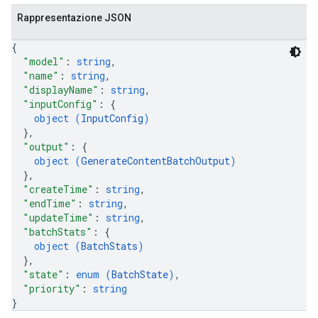
Rappresentazione JSON
{
"model"
: 
string
,
"name"
: 
string
,
"displayName"
: 
string
,
"inputConfig"
: 
{
object (
InputConfig
)
}
,
"output"
: 
{
object (
GenerateContentBatchOutput
)
}
,
"createTime"
: 
string
,
"endTime"
: 
string
,
"updateTime"
: 
string
,
"batchStats"
: 
{
object (
BatchStats
)
}
,
"state"
: 
enum (
BatchState
)
,
"priority"
: 
string
}