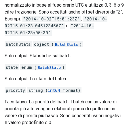
normalizzato in base al fuso orario UTC e utilizza 0, 3, 6 o 9
cifre frazionarie. Sono accettati anche offset diversi da "Z".
Esempi:
"2014-10-02T15:01:23Z"
,
"2014-10-
02T15:01:23.045123456Z"
o
"2014-10-
02T15:01:23+05:30"
.
batchStats
object (
)
BatchStats
Solo output. Statistiche sul batch.
state
enum (
)
BatchState
Solo output. Lo stato del batch.
priority
string (
int64
format)
Facoltativo. La priorità del batch. I batch con un valore di
priorità più alto vengono elaborati prima di quelli con un
valore di priorità più basso. Sono consentiti valori negativi.
Il valore predefinito è 0.