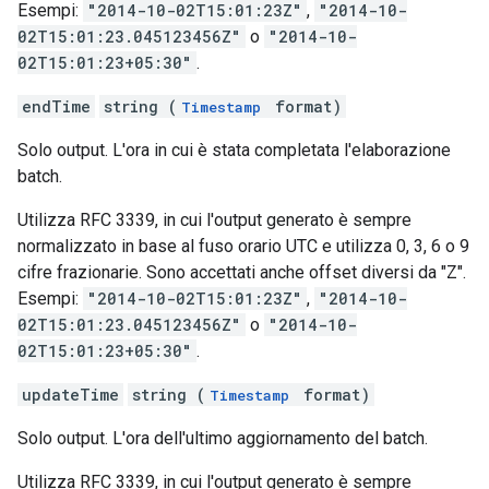
Esempi:
"2014-10-02T15:01:23Z"
,
"2014-10-
02T15:01:23.045123456Z"
o
"2014-10-
02T15:01:23+05:30"
.
endTime
string (
format)
Timestamp
Solo output. L'ora in cui è stata completata l'elaborazione
batch.
Utilizza RFC 3339, in cui l'output generato è sempre
normalizzato in base al fuso orario UTC e utilizza 0, 3, 6 o 9
cifre frazionarie. Sono accettati anche offset diversi da "Z".
Esempi:
"2014-10-02T15:01:23Z"
,
"2014-10-
02T15:01:23.045123456Z"
o
"2014-10-
02T15:01:23+05:30"
.
updateTime
string (
format)
Timestamp
Solo output. L'ora dell'ultimo aggiornamento del batch.
Utilizza RFC 3339, in cui l'output generato è sempre