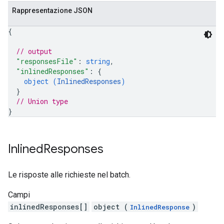
Rappresentazione JSON
{
// output
"responsesFile"
: 
string
,
"inlinedResponses"
: 
{
object (
InlinedResponses
)
}
// Union type
}
Inlined
Responses
Le risposte alle richieste nel batch.
Campi
inlinedResponses[]
object (
)
InlinedResponse