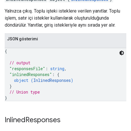
Yalnızca çıkış. Toplu işteki isteklere verilen yanıtlar. Toplu
işlem, satır içi istekler kullanılarak oluşturulduğunda
döndürülür. Yanıtlar, giriş istekleriyle aynı sırada yer alır.
JSON gösterimi
{
// output
"responsesFile"
: 
string
,
"inlinedResponses"
: 
{
object (
InlinedResponses
)
}
// Union type
}
Inlined
Responses