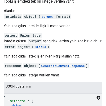
Toplu işlemdeki tek bir isteğe verilen yanıt.
Alanlar
metadata
object (
format)
Struct
Yalnızca çıkış. İstekle ilişkili meta veriler.
output
Union type
İsteğin çıktısı.
output
aşağıdakilerden yalnızca biri olabilir:
error
object (
)
Status
Yalnızca çıkış. İstek işlenirken karşılaşılan hata.
response
object (
)
GenerateContentResponse
Yalnızca çıkış. İsteğe verilen yanıt.
JSON gösterimi
{
"metadata"
: 
{
object