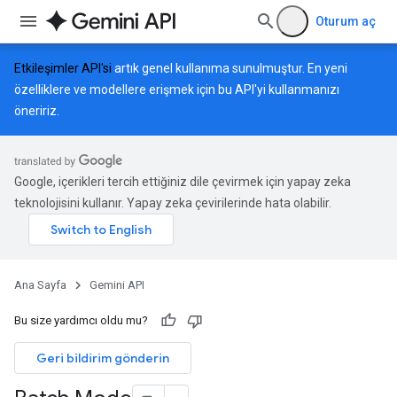
Oturum aç
Etkileşimler API'si
artık genel kullanıma sunulmuştur. En yeni
özelliklere ve modellere erişmek için bu API'yi kullanmanızı
öneririz.
Google, içerikleri tercih ettiğiniz dile çevirmek için yapay zeka
teknolojisini kullanır. Yapay zeka çevirilerinde hata olabilir.
Ana Sayfa
Gemini API
Bu size yardımcı oldu mu?
Geri bildirim gönderin