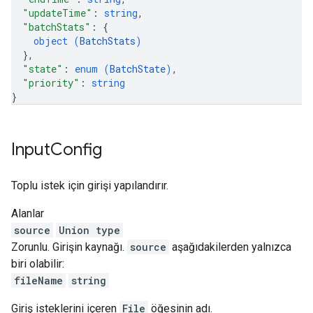
"updateTime"
: 
string
,
"batchStats"
: 
{
object (
BatchStats
)
}
,
"state"
: 
enum (
BatchState
)
,
"priority"
: 
string
}
Input
Config
Toplu istek için girişi yapılandırır.
Alanlar
source
Union type
Zorunlu. Girişin kaynağı.
source
aşağıdakilerden yalnızca
biri olabilir:
fileName
string
Giriş isteklerini içeren
File
öğesinin adı.