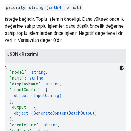
priority
string (
int64
format)
İsteğe bağlıdır. Toplu işlemin önceliği. Daha yüksek öncelik
değerine sahip toplu işlemler, daha düşük öncelik değerine
sahip toplu işlemlerden önce işlenir. Negatif değerlere izin
verilir. Varsayılan değer 0'dır.
JSON gösterimi
{
"model"
: 
string
,
"name"
: 
string
,
"displayName"
: 
string
,
"inputConfig"
: 
{
object (
InputConfig
)
}
,
"output"
: 
{
object (
GenerateContentBatchOutput
)
}
,
"createTime"
: 
string
,
"endTime"
: 
string
,