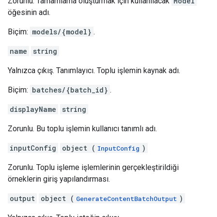
Zorunlu. Tamamlama oluşturmak için kullanılacak
Model
öğesinin adı.
Biçim:
models/{model}
.
name
string
Yalnızca çıkış. Tanımlayıcı. Toplu işlemin kaynak adı.
Biçim:
batches/{batch_id}
.
displayName
string
Zorunlu. Bu toplu işlemin kullanıcı tanımlı adı.
inputConfig
object (
)
InputConfig
Zorunlu. Toplu işleme işlemlerinin gerçekleştirildiği
örneklerin giriş yapılandırması.
output
object (
)
GenerateContentBatchOutput