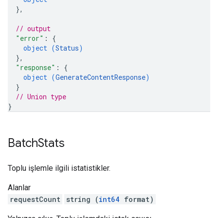
}
,
// output
"error"
: 
{
object (
Status
)
}
,
"response"
: 
{
object (
GenerateContentResponse
)
}
// Union type
}
Batch
Stats
Toplu işlemle ilgili istatistikler.
Alanlar
requestCount
string (
int64
format)