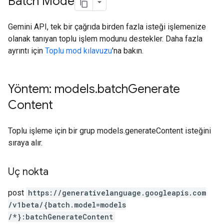
Batch Mode
Gemini API, tek bir çağrıda birden fazla isteği işlemenize
olanak tanıyan toplu işlem modunu destekler. Daha fazla
ayrıntı için
Toplu mod kılavuzu
'na bakın.
Yöntem: models
.
batch
Generate
Content
Toplu işleme için bir grup models.generateContent isteğini
sıraya alır.
Uç nokta
post
https:
/
/generativelanguage.googleapis.com
/v1beta
/{batch.model=models
/*}:batchGenerateContent