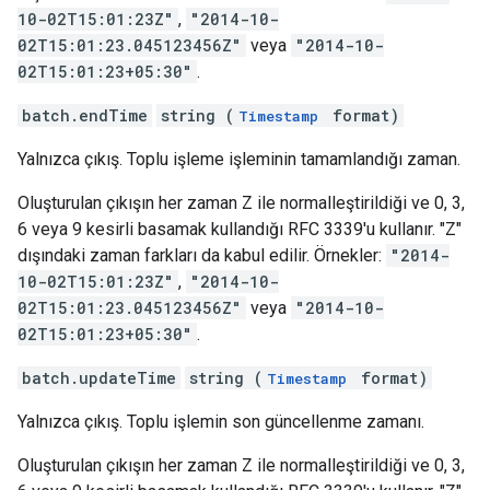
10-02T15:01:23Z"
,
"2014-10-
02T15:01:23.045123456Z"
veya
"2014-10-
02T15:01:23+05:30"
.
batch.endTime
string (
format)
Timestamp
Yalnızca çıkış. Toplu işleme işleminin tamamlandığı zaman.
Oluşturulan çıkışın her zaman Z ile normalleştirildiği ve 0, 3,
6 veya 9 kesirli basamak kullandığı RFC 3339'u kullanır. "Z"
dışındaki zaman farkları da kabul edilir. Örnekler:
"2014-
10-02T15:01:23Z"
,
"2014-10-
02T15:01:23.045123456Z"
veya
"2014-10-
02T15:01:23+05:30"
.
batch.updateTime
string (
format)
Timestamp
Yalnızca çıkış. Toplu işlemin son güncellenme zamanı.
Oluşturulan çıkışın her zaman Z ile normalleştirildiği ve 0, 3,