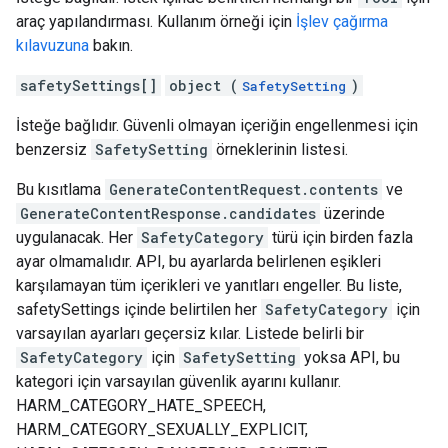
araç yapılandırması. Kullanım örneği için
İşlev çağırma
kılavuzuna
bakın.
safetySettings[]
object (
)
SafetySetting
İsteğe bağlıdır. Güvenli olmayan içeriğin engellenmesi için
benzersiz
SafetySetting
örneklerinin listesi.
Bu kısıtlama
GenerateContentRequest.contents
ve
GenerateContentResponse.candidates
üzerinde
uygulanacak. Her
SafetyCategory
türü için birden fazla
ayar olmamalıdır. API, bu ayarlarda belirlenen eşikleri
karşılamayan tüm içerikleri ve yanıtları engeller. Bu liste,
safetySettings içinde belirtilen her
SafetyCategory
için
varsayılan ayarları geçersiz kılar. Listede belirli bir
SafetyCategory
için
SafetySetting
yoksa API, bu
kategori için varsayılan güvenlik ayarını kullanır.
HARM_CATEGORY_HATE_SPEECH,
HARM_CATEGORY_SEXUALLY_EXPLICIT,