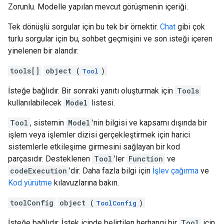
Zorunlu. Modelle yapılan mevcut görüşmenin içeriği.
Tek dönüşlü sorgular için bu tek bir örnektir.
Chat
gibi çok
turlu sorgular için bu, sohbet geçmişini ve son isteği içeren
yinelenen bir alandır.
tools[]
object (
)
Tool
İsteğe bağlıdır. Bir sonraki yanıtı oluşturmak için
Tools
kullanılabilecek
Model
listesi.
Tool
, sistemin
Model
'nin bilgisi ve kapsamı dışında bir
işlem veya işlemler dizisi gerçekleştirmek için harici
sistemlerle etkileşime girmesini sağlayan bir kod
parçasıdır. Desteklenen
Tool
'ler
Function
ve
codeExecution
'dir. Daha fazla bilgi için
İşlev çağırma
ve
Kod yürütme
kılavuzlarına bakın.
toolConfig
object (
)
ToolConfig
İsteğe bağlıdır. İstek içinde belirtilen herhangi bir
Tool
için