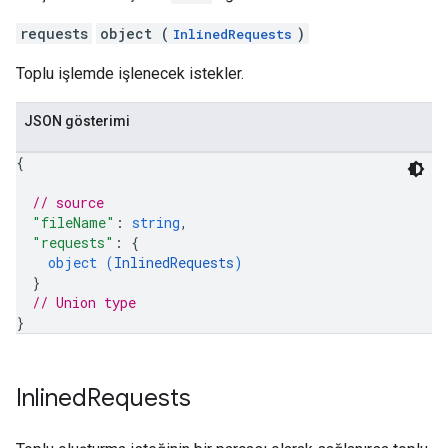
requests
object (
)
InlinedRequests
Toplu işlemde işlenecek istekler.
JSON gösterimi
{
// source
"fileName"
: 
string
,
"requests"
: 
{
object (
InlinedRequests
)
}
// Union type
}
Inlined
Requests