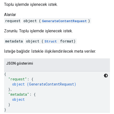
Toplu işlemde işlenecek istek.
Alanlar
request
object (
)
GenerateContentRequest
Zorunlu. Toplu işlemde işlenecek istek.
metadata
object (
format)
Struct
İsteğe bağlıdır. İstekle ilişkilendirilecek meta veriler.
JSON gösterimi
{
"request"
: 
{
object (
GenerateContentRequest
)
}
,
"metadata"
: 
{
object
}
}