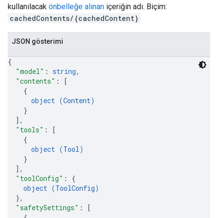
kullanılacak
önbelleğe alınan
içeriğin adı. Biçim:
cachedContents/{cachedContent}
JSON gösterimi
{
"model"
: 
string
,
"contents"
: 
[
{
object (
Content
)
}
]
,
"tools"
: 
[
{
object (
Tool
)
}
]
,
"toolConfig"
: 
{
object (
ToolConfig
)
}
,
"safetySettings"
: 
[
{