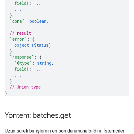
field1
: 
...
,
...
}
,
"done"
: 
boolean
,
// result
"error"
: 
{
object (
Status
)
}
,
"response"
: 
{
"@type"
: 
string
,
field1
: 
...
,
...
}
// Union type
}
Yöntem: batches
.
get
Uzun süreli bir işlemin en son durumunu bildirir. İstemciler