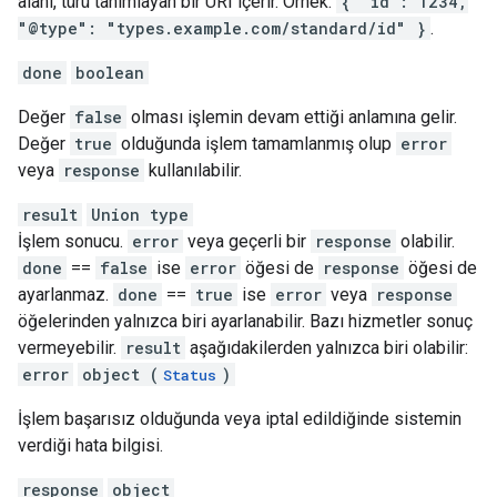
alanı, türü tanımlayan bir URI içerir. Örnek:
{ "id": 1234,
"@type": "types.example.com/standard/id" }
.
done
boolean
Değer
false
olması işlemin devam ettiği anlamına gelir.
Değer
true
olduğunda işlem tamamlanmış olup
error
veya
response
kullanılabilir.
result
Union type
İşlem sonucu.
error
veya geçerli bir
response
olabilir.
done
==
false
ise
error
öğesi de
response
öğesi de
ayarlanmaz.
done
==
true
ise
error
veya
response
öğelerinden yalnızca biri ayarlanabilir. Bazı hizmetler sonuç
vermeyebilir.
result
aşağıdakilerden yalnızca biri olabilir:
error
object (
)
Status
İşlem başarısız olduğunda veya iptal edildiğinde sistemin
verdiği hata bilgisi.
response
object