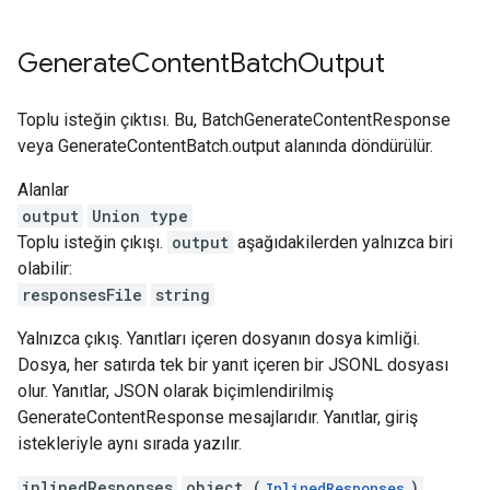
Generate
Content
Batch
Output
Toplu isteğin çıktısı. Bu, BatchGenerateContentResponse
veya GenerateContentBatch.output alanında döndürülür.
Alanlar
output
Union type
Toplu isteğin çıkışı.
output
aşağıdakilerden yalnızca biri
olabilir:
responsesFile
string
Yalnızca çıkış. Yanıtları içeren dosyanın dosya kimliği.
Dosya, her satırda tek bir yanıt içeren bir JSONL dosyası
olur. Yanıtlar, JSON olarak biçimlendirilmiş
GenerateContentResponse mesajlarıdır. Yanıtlar, giriş
istekleriyle aynı sırada yazılır.
inlinedResponses
object (
)
InlinedResponses