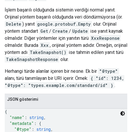
İşlem başarılı olduğunda sistemin verdiği normal yanıt.
Orijinal yöntem başarılı olduğunda veri döndürmüyorsa (ör.
Delete
) yanıt
google.protobuf.Empty
olur. Orijinal
yöntem standart
Get
/
Create
/
Update
ise yanıt kaynak
olmalıdır. Diğer yöntemler için yanıtın türü
XxxResponse
olmalıdır. Burada
Xxx
, orijinal yöntem adıdır. Örneğin, orijinal
yöntem adı
TakeSnapshot()
ise tahmin edilen yanıt türü
TakeSnapshotResponse
olur.
Herhangi türde alanlar içeren bir nesne. Ek bir
"@type"
alanı, türü tanımlayan bir URI içerir. Örnek:
{ "id": 1234,
"@type": "types.example.com/standard/id" }
.
JSON gösterimi
{
"name"
: 
string
,
"metadata"
: 
{
"@type"
: 
string
,