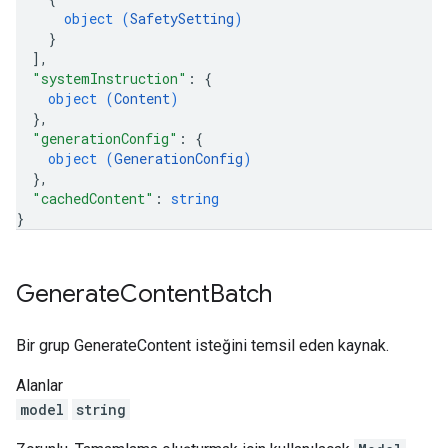
object (
SafetySetting
)
}
]
,
"systemInstruction"
: 
{
object (
Content
)
}
,
"generationConfig"
: 
{
object (
GenerationConfig
)
}
,
"cachedContent"
: 
string
}
Generate
Content
Batch
Bir grup GenerateContent isteğini temsil eden kaynak.
Alanlar
model
string