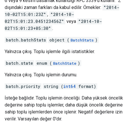
6 veya 9 kesirli basamak kullandığı RFC 3339'u kullanır. "Z"
dışındaki zaman farkları da kabul edilir. Örnekler:
"2014-
10-02T15:01:23Z"
,
"2014-10-
02T15:01:23.045123456Z"
veya
"2014-10-
02T15:01:23+05:30"
.
batch.batchStats
object (
)
BatchStats
Yalnızca çıkış. Toplu işlemle ilgili istatistikler.
batch.state
enum (
)
BatchState
Yalnızca çıkış. Toplu işlemin durumu.
batch.priority
string (
int64
format)
İsteğe bağlıdır. Toplu işlemin önceliği. Daha yüksek öncelik
değerine sahip toplu işlemler, daha düşük öncelik değerine
sahip toplu işlemlerden önce işlenir. Negatif değerlere izin
verilir. Varsayılan değer 0'dır.