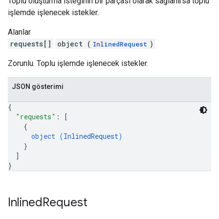
Toplu oluşturma isteğinin bir parçası olarak sağlanırsa toplu
işlemde işlenecek istekler.
Alanlar
requests[]
object (
)
InlinedRequest
Zorunlu. Toplu işlemde işlenecek istekler.
JSON gösterimi
{
"requests"
: 
[
{
object (
InlinedRequest
)
}
]
}
Inlined
Request