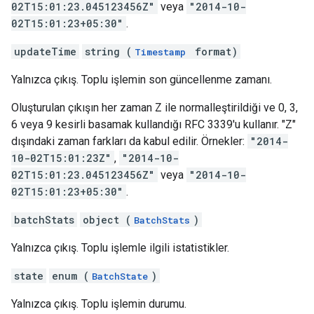
02T15:01:23.045123456Z"
veya
"2014-10-
02T15:01:23+05:30"
.
updateTime
string (
format)
Timestamp
Yalnızca çıkış. Toplu işlemin son güncellenme zamanı.
Oluşturulan çıkışın her zaman Z ile normalleştirildiği ve 0, 3,
6 veya 9 kesirli basamak kullandığı RFC 3339'u kullanır. "Z"
dışındaki zaman farkları da kabul edilir. Örnekler:
"2014-
10-02T15:01:23Z"
,
"2014-10-
02T15:01:23.045123456Z"
veya
"2014-10-
02T15:01:23+05:30"
.
batchStats
object (
)
BatchStats
Yalnızca çıkış. Toplu işlemle ilgili istatistikler.
state
enum (
)
BatchState
Yalnızca çıkış. Toplu işlemin durumu.