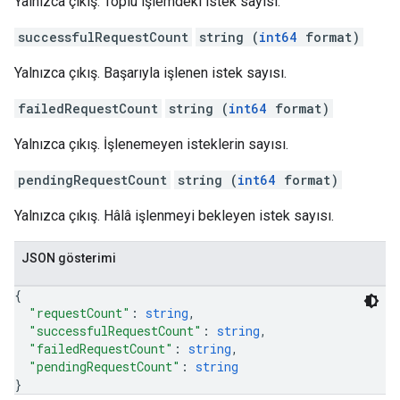
Yalnızca çıkış. Toplu işlemdeki istek sayısı.
successfulRequestCount
string (
int64
format)
Yalnızca çıkış. Başarıyla işlenen istek sayısı.
failedRequestCount
string (
int64
format)
Yalnızca çıkış. İşlenemeyen isteklerin sayısı.
pendingRequestCount
string (
int64
format)
Yalnızca çıkış. Hâlâ işlenmeyi bekleyen istek sayısı.
JSON gösterimi
{
"requestCount"
: 
string
,
"successfulRequestCount"
: 
string
,
"failedRequestCount"
: 
string
,
"pendingRequestCount"
: 
string
}