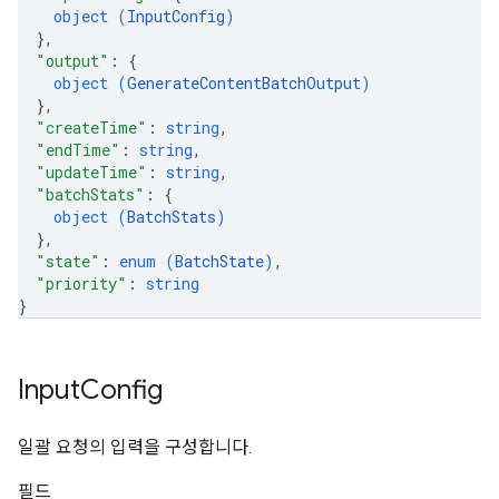
object (
InputConfig
)
}
,
"output"
: 
{
object (
GenerateContentBatchOutput
)
}
,
"createTime"
: 
string
,
"endTime"
: 
string
,
"updateTime"
: 
string
,
"batchStats"
: 
{
object (
BatchStats
)
}
,
"state"
: 
enum (
BatchState
)
,
"priority"
: 
string
}
Input
Config
일괄 요청의 입력을 구성합니다.
필드