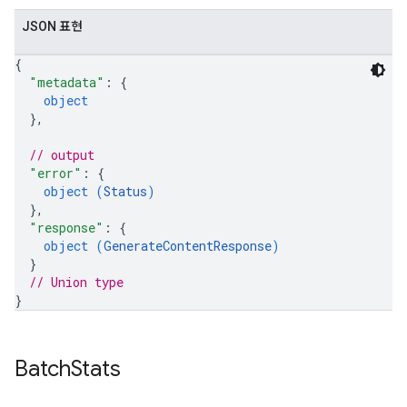
JSON 표현
{
"metadata"
: 
{
object
}
,
// output
"error"
: 
{
object (
Status
)
}
,
"response"
: 
{
object (
GenerateContentResponse
)
}
// Union type
}
Batch
Stats