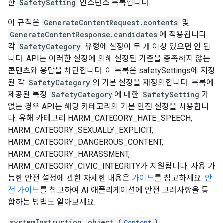
한
SafetySetting
인스턴스 목록입니다.
이 규칙은
GenerateContentRequest.contents
및
GenerateContentResponse.candidates
에 적용됩니다.
각
SafetyCategory
유형에 설정이 두 개 이상 있으면 안 됩
니다. API는 이러한 설정에 의해 설정된 기준을 충족하지 않는
콘텐츠와 응답을 차단합니다. 이 목록은 safetySettings에 지정
된 각
SafetyCategory
의 기본 설정을 재정의합니다. 목록에
제공된 특정
SafetyCategory
에 대한
SafetySetting
가
없는 경우 API는 해당 카테고리의 기본 안전 설정을 사용합니
다. 유해 카테고리 HARM_CATEGORY_HATE_SPEECH,
HARM_CATEGORY_SEXUALLY_EXPLICIT,
HARM_CATEGORY_DANGEROUS_CONTENT,
HARM_CATEGORY_HARASSMENT,
HARM_CATEGORY_CIVIC_INTEGRITY가 지원됩니다. 사용 가
능한 안전 설정에 관한 자세한 내용은
가이드
를 참고하세요.
안
전 가이드
를 참고하여 AI 애플리케이션에 안전 고려사항을 통
합하는 방법도 알아보세요.
systemInstruction
object (
)
Content