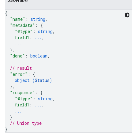
JSON 표현
{
"name"
: 
string
,
"metadata"
: 
{
"@type"
: 
string
,
field1
: 
...
,
...
}
,
"done"
: 
boolean
,
// result
"error"
: 
{
object (
Status
)
}
,
"response"
: 
{
"@type"
: 
string
,
field1
: 
...
,
...
}
// Union type
}