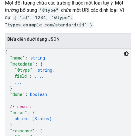
Một đối tượng chứa các trường thuộc một loại tuỳ ý. Một
trường bổ sung
"@type"
chứa một URI xác định loại. Ví
dụ:
{ "id": 1234, "@type":
"types.example.com/standard/id" }
.
Biểu diễn dưới dạng JSON
{
"name"
: 
string
,
"metadata"
: 
{
"@type"
: 
string
,
field1
: 
...
,
...
}
,
"done"
: 
boolean
,
// result
"error"
: 
{
object (
Status
)
}
,
"response"
: 
{