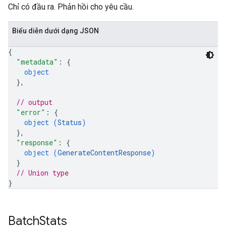
Chỉ có đầu ra. Phản hồi cho yêu cầu.
Biểu diễn dưới dạng JSON
{
"metadata"
: 
{
object
}
,
// output
"error"
: 
{
object (
Status
)
}
,
"response"
: 
{
object (
GenerateContentResponse
)
}
// Union type
}
Batch
Stats