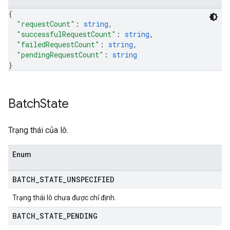
{
"requestCount"
: 
string
,
"successfulRequestCount"
: 
string
,
"failedRequestCount"
: 
string
,
"pendingRequestCount"
: 
string
}
Batch
State
Trạng thái của lô.
Enum
BATCH
_
STATE
_
UNSPECIFIED
Trạng thái lô chưa được chỉ định.
BATCH
_
STATE
_
PENDING