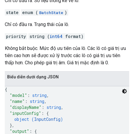
Chỉ có đầu ra. Số liệu thống kê về lô.
state
enum (
)
BatchState
Chỉ có đầu ra. Trạng thái của lô.
priority
string (
int64
format)
Không bắt buộc. Mức độ ưu tiên của lô. Các lô có giá trị ưu
tiên cao hơn sẽ được xử lý trước các lô có giá trị ưu tiên
thấp hơn. Cho phép giá trị âm. Giá trị mặc định là 0.
Biểu diễn dưới dạng JSON
{
"model"
: 
string
,
"name"
: 
string
,
"displayName"
: 
string
,
"inputConfig"
: 
{
object (
InputConfig
)
}
,
"output"
: 
{