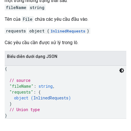
một trong những trạng thái sau:
fileName
string
Tên của
File
chứa các yêu cầu đầu vào.
requests
object (
)
InlinedRequests
Các yêu cầu cần được xử lý trong lô.
Biểu diễn dưới dạng JSON
{
// source
"fileName"
: 
string
,
"requests"
: 
{
object (
InlinedRequests
)
}
// Union type
}