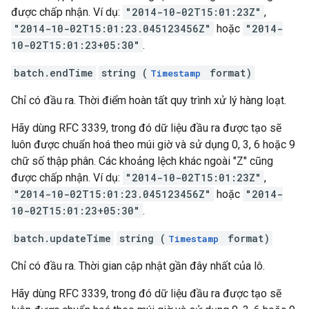
được chấp nhận. Ví dụ:
"2014-10-02T15:01:23Z"
,
"2014-10-02T15:01:23.045123456Z"
hoặc
"2014-
10-02T15:01:23+05:30"
.
batch.endTime
string (
format)
Timestamp
Chỉ có đầu ra. Thời điểm hoàn tất quy trình xử lý hàng loạt.
Hãy dùng RFC 3339, trong đó dữ liệu đầu ra được tạo sẽ
luôn được chuẩn hoá theo múi giờ và sử dụng 0, 3, 6 hoặc 9
chữ số thập phân. Các khoảng lệch khác ngoài "Z" cũng
được chấp nhận. Ví dụ:
"2014-10-02T15:01:23Z"
,
"2014-10-02T15:01:23.045123456Z"
hoặc
"2014-
10-02T15:01:23+05:30"
.
batch.updateTime
string (
format)
Timestamp
Chỉ có đầu ra. Thời gian cập nhật gần đây nhất của lô.
Hãy dùng RFC 3339, trong đó dữ liệu đầu ra được tạo sẽ