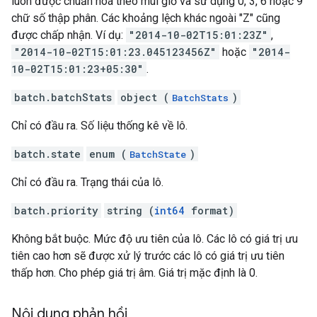
luôn được chuẩn hoá theo múi giờ và sử dụng 0, 3, 6 hoặc 9
chữ số thập phân. Các khoảng lệch khác ngoài "Z" cũng
được chấp nhận. Ví dụ:
"2014-10-02T15:01:23Z"
,
"2014-10-02T15:01:23.045123456Z"
hoặc
"2014-
10-02T15:01:23+05:30"
.
batch.batchStats
object (
)
BatchStats
Chỉ có đầu ra. Số liệu thống kê về lô.
batch.state
enum (
)
BatchState
Chỉ có đầu ra. Trạng thái của lô.
batch.priority
string (
int64
format)
Không bắt buộc. Mức độ ưu tiên của lô. Các lô có giá trị ưu
tiên cao hơn sẽ được xử lý trước các lô có giá trị ưu tiên
thấp hơn. Cho phép giá trị âm. Giá trị mặc định là 0.
Nội dung phản hồi