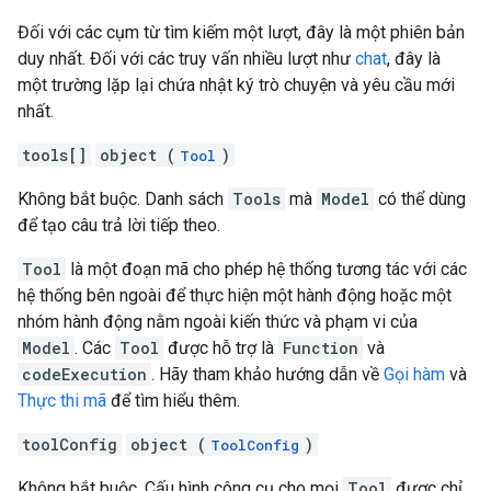
Đối với các cụm từ tìm kiếm một lượt, đây là một phiên bản
duy nhất. Đối với các truy vấn nhiều lượt như
chat
, đây là
một trường lặp lại chứa nhật ký trò chuyện và yêu cầu mới
nhất.
tools[]
object (
)
Tool
Không bắt buộc. Danh sách
Tools
mà
Model
có thể dùng
để tạo câu trả lời tiếp theo.
Tool
là một đoạn mã cho phép hệ thống tương tác với các
hệ thống bên ngoài để thực hiện một hành động hoặc một
nhóm hành động nằm ngoài kiến thức và phạm vi của
Model
. Các
Tool
được hỗ trợ là
Function
và
codeExecution
. Hãy tham khảo hướng dẫn về
Gọi hàm
và
Thực thi mã
để tìm hiểu thêm.
toolConfig
object (
)
ToolConfig
Không bắt buộc. Cấu hình công cụ cho mọi
Tool
được chỉ