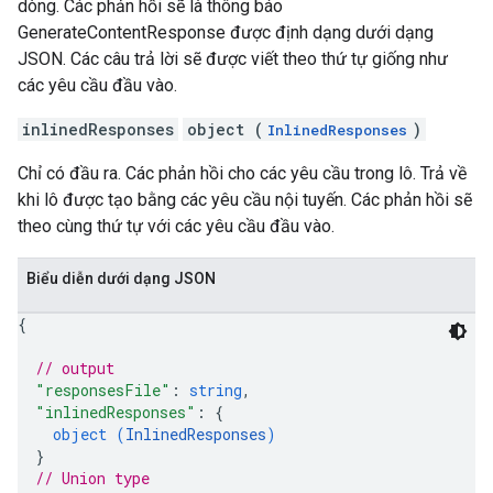
dòng. Các phản hồi sẽ là thông báo
GenerateContentResponse được định dạng dưới dạng
JSON. Các câu trả lời sẽ được viết theo thứ tự giống như
các yêu cầu đầu vào.
inlinedResponses
object (
)
InlinedResponses
Chỉ có đầu ra. Các phản hồi cho các yêu cầu trong lô. Trả về
khi lô được tạo bằng các yêu cầu nội tuyến. Các phản hồi sẽ
theo cùng thứ tự với các yêu cầu đầu vào.
Biểu diễn dưới dạng JSON
{
// output
"responsesFile"
: 
string
,
"inlinedResponses"
: 
{
object (
InlinedResponses
)
}
// Union type