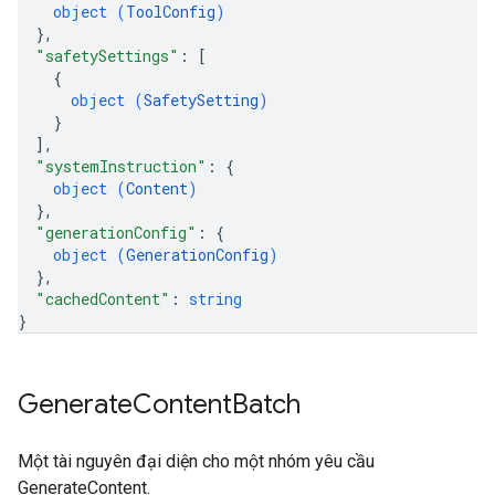
object (
ToolConfig
)
}
,
"safetySettings"
: 
[
{
object (
SafetySetting
)
}
]
,
"systemInstruction"
: 
{
object (
Content
)
}
,
"generationConfig"
: 
{
object (
GenerationConfig
)
}
,
"cachedContent"
: 
string
}
Generate
Content
Batch
Một tài nguyên đại diện cho một nhóm yêu cầu
GenerateContent.