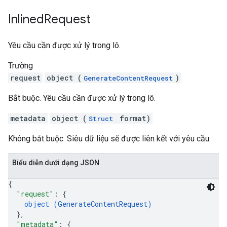
Inlined
Request
Yêu cầu cần được xử lý trong lô.
Trường
request
object (
)
GenerateContentRequest
Bắt buộc. Yêu cầu cần được xử lý trong lô.
metadata
object (
format)
Struct
Không bắt buộc. Siêu dữ liệu sẽ được liên kết với yêu cầu.
Biểu diễn dưới dạng JSON
{
"request"
: 
{
object (
GenerateContentRequest
)
}
,
"metadata"
: 
{