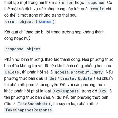
thiết lập một trong hai tham số
error
hoặc
response
. Có
thể một số dịch vụ sẽ không cung cấp kết quả.
result
chỉ
có thể là một trong những trạng thái sau:
error
object (
)
Status
Kết quả chỉ thao tác bị lỗi trong trường hợp không thành
công hoặc huỷ.
response
object
Phản hồi bình thường, thao tác thành công. Nếu phương thức
ban đầu không trả về dữ liệu khi thành công, chẳng hạn như
Delete
, thì phản hồi sẽ là
google.protobuf.Empty
. Nếu
phương thức ban đầu là
Get
/
Create
/
Update
tiêu chuẩn,
thì phản hồi phải là tài nguyên. Đối với các phương thức
khác, phản hồi phải là loại
XxxResponse
, trong đó
Xxx
là
tên phương thức ban đầu. Ví dụ: nếu tên phương thức ban
đầu là
TakeSnapshot()
, thì suy ra loại phản hồi là
TakeSnapshotResponse
.