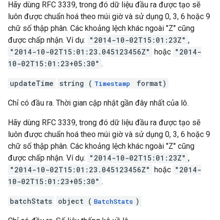
Hãy dùng RFC 3339, trong đó dữ liệu đầu ra được tạo sẽ
luôn được chuẩn hoá theo múi giờ và sử dụng 0, 3, 6 hoặc 9
chữ số thập phân. Các khoảng lệch khác ngoài "Z" cũng
được chấp nhận. Ví dụ:
"2014-10-02T15:01:23Z"
,
"2014-10-02T15:01:23.045123456Z"
hoặc
"2014-
10-02T15:01:23+05:30"
.
updateTime
string (
format)
Timestamp
Chỉ có đầu ra. Thời gian cập nhật gần đây nhất của lô.
Hãy dùng RFC 3339, trong đó dữ liệu đầu ra được tạo sẽ
luôn được chuẩn hoá theo múi giờ và sử dụng 0, 3, 6 hoặc 9
chữ số thập phân. Các khoảng lệch khác ngoài "Z" cũng
được chấp nhận. Ví dụ:
"2014-10-02T15:01:23Z"
,
"2014-10-02T15:01:23.045123456Z"
hoặc
"2014-
10-02T15:01:23+05:30"
.
batchStats
object (
)
BatchStats