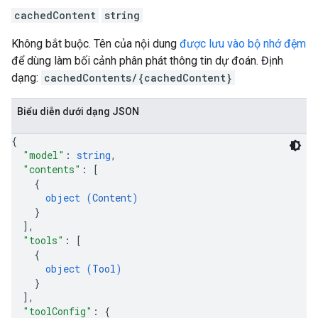
cachedContent
string
Không bắt buộc. Tên của nội dung
được lưu vào bộ nhớ đệm
để dùng làm bối cảnh phân phát thông tin dự đoán. Định
dạng:
cachedContents/{cachedContent}
Biểu diễn dưới dạng JSON
{
"model"
: 
string
,
"contents"
: 
[
{
object (
Content
)
}
]
,
"tools"
: 
[
{
object (
Tool
)
}
]
,
"toolConfig"
: 
{