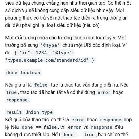
siêu dữ liệu chung, chẳng hạn như thời gian tạo. Có thể một
số dịch vụ sẽ không cung cấp siêu dữ liệu như vậy. Mọi
phương thức có trả về một thao tác diễn ra trong thời gian
dài đều phải ghi lại loại siêu dữ liệu (nếu có).
Một đối tượng chứa các trường thuộc một loại tuỳ ý. Một
trường bổ sung
"@type"
chứa một URI xác định loại. Ví
dụ:
{ "id": 1234, "@type":
"types.example.com/standard/id" }
.
done
boolean
Nếu giá trị là
false
, tức là thao tác vẫn đang diễn ra. Nếu
true
, thao tác đã hoàn tất và có thể dùng
error
hoặc
response
.
result
Union type
Kết quả của thao tác, có thể là
error
hoặc
response
hợp
lệ. Nếu
done
==
false
, thì
error
và
response
đều
không được thiết lập. Nếu
done
==
true
, bạn chỉ có thể