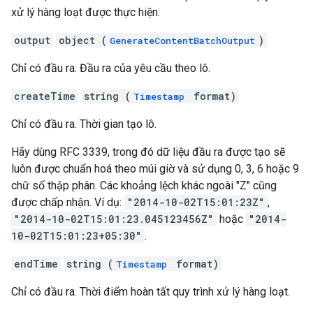
xử lý hàng loạt được thực hiện.
output
object (
)
GenerateContentBatchOutput
Chỉ có đầu ra. Đầu ra của yêu cầu theo lô.
createTime
string (
format)
Timestamp
Chỉ có đầu ra. Thời gian tạo lô.
Hãy dùng RFC 3339, trong đó dữ liệu đầu ra được tạo sẽ
luôn được chuẩn hoá theo múi giờ và sử dụng 0, 3, 6 hoặc 9
chữ số thập phân. Các khoảng lệch khác ngoài "Z" cũng
được chấp nhận. Ví dụ:
"2014-10-02T15:01:23Z"
,
"2014-10-02T15:01:23.045123456Z"
hoặc
"2014-
10-02T15:01:23+05:30"
.
endTime
string (
format)
Timestamp
Chỉ có đầu ra. Thời điểm hoàn tất quy trình xử lý hàng loạt.