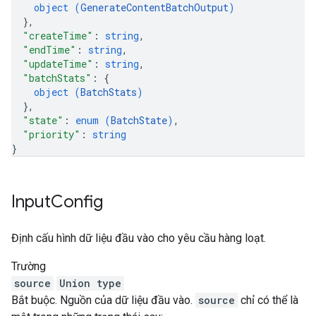
object (
GenerateContentBatchOutput
)
}
,
"createTime"
: 
string
,
"endTime"
: 
string
,
"updateTime"
: 
string
,
"batchStats"
: 
{
object (
BatchStats
)
}
,
"state"
: 
enum (
BatchState
)
,
"priority"
: 
string
}
Input
Config
Định cấu hình dữ liệu đầu vào cho yêu cầu hàng loạt.
Trường
source
Union type
Bắt buộc. Nguồn của dữ liệu đầu vào.
source
chỉ có thể là