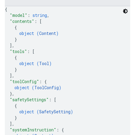
{
"model"
: 
string
,
"contents"
: 
[
{
object (
Content
)
}
]
,
"tools"
: 
[
{
object (
Tool
)
}
]
,
"toolConfig"
: 
{
object (
ToolConfig
)
}
,
"safetySettings"
: 
[
{
object (
SafetySetting
)
}
]
,
"systemInstruction"
: 
{