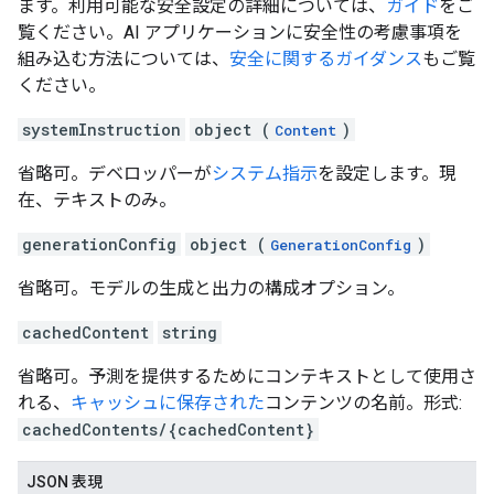
ます。利用可能な安全設定の詳細については、
ガイド
をご
覧ください。AI アプリケーションに安全性の考慮事項を
組み込む方法については、
安全に関するガイダンス
もご覧
ください。
systemInstruction
object (
)
Content
省略可。デベロッパーが
システム指示
を設定します。現
在、テキストのみ。
generationConfig
object (
)
GenerationConfig
省略可。モデルの生成と出力の構成オプション。
cachedContent
string
省略可。予測を提供するためにコンテキストとして使用さ
れる、
キャッシュに保存された
コンテンツの名前。形式:
cachedContents/{cachedContent}
JSON 表現