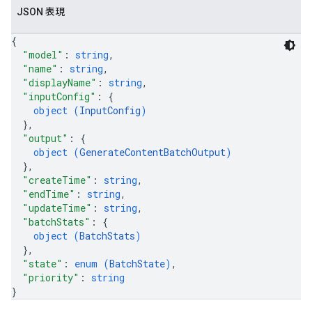
JSON 表現
{
"model"
: 
string
,
"name"
: 
string
,
"displayName"
: 
string
,
"inputConfig"
: 
{
object (
InputConfig
)
}
,
"output"
: 
{
object (
GenerateContentBatchOutput
)
}
,
"createTime"
: 
string
,
"endTime"
: 
string
,
"updateTime"
: 
string
,
"batchStats"
: 
{
object (
BatchStats
)
}
,
"state"
: 
enum (
BatchState
)
,
"priority"
: 
string
}