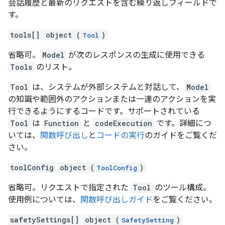
会話履歴と最新のリクエストを含む繰り返しフィールドで
す。
tools[]
object (
)
Tool
省略可。
Model
が次のレスポンスの生成に使用できる
Tools
のリスト。
Tool
は、システムが外部システムと対話して、
Model
の知識や範囲外のアクションまたは一連のアクションを実
行できるようにするコードです。サポートされている
Tool
は
Function
と
codeExecution
です。詳細につ
いては、
関数呼び出し
と
コードの実行
のガイドをご覧くだ
さい。
toolConfig
object (
)
ToolConfig
省略可。リクエストで指定された
Tool
のツール構成。
使用例については、
関数呼び出しガイド
をご覧ください。
safetySettings[]
object (
)
SafetySetting