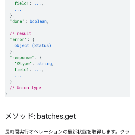
field1
: 
...
,
...
}
,
"done"
: 
boolean
,
// result
"error"
: 
{
object (
Status
)
}
,
"response"
: 
{
"@type"
: 
string
,
field1
: 
...
,
...
}
// Union type
}
メソッド: batches
.
get
長時間実行オペレーションの最新状態を取得します。クラ