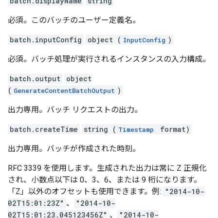
batch.displayName
string
必須。このバッチのユーザー定義名。
batch.inputConfig
object (
)
InputConfig
必須。バッチ処理が実行されるインスタンスの入力構成。
batch.output
object
(
)
GenerateContentBatchOutput
出力専用。バッチ リクエストの出力。
batch.createTime
string (
format)
Timestamp
出力専用。バッチが作成された時刻。
RFC 3339 を使用します。生成された出力は常に Z 正規化
され、小数点以下は 0、3、6、または 9 桁になります。
「Z」以外のオフセットも使用できます。例:
"2014-10-
02T15:01:23Z"
、
"2014-10-
02T15:01:23.045123456Z"
、
"2014-10-