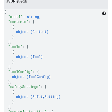
JSON 表示法
{
"model"
: 
string
,
"contents"
: 
[
{
object (
Content
)
}
]
,
"tools"
: 
[
{
object (
Tool
)
}
]
,
"toolConfig"
: 
{
object (
ToolConfig
)
}
,
"safetySettings"
: 
[
{
object (
SafetySetting
)
}
]
,
"systemInstruction"
: 
{