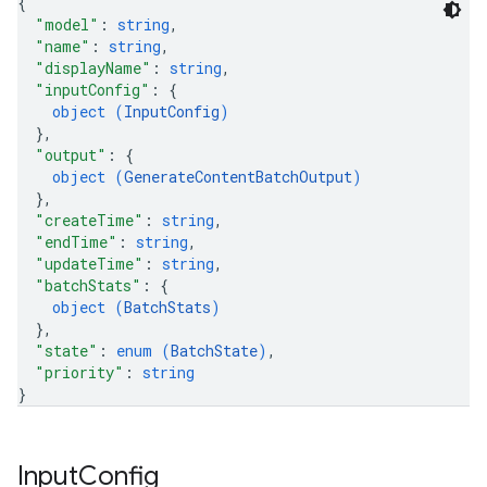
{
"model"
: 
string
,
"name"
: 
string
,
"displayName"
: 
string
,
"inputConfig"
: 
{
object (
InputConfig
)
}
,
"output"
: 
{
object (
GenerateContentBatchOutput
)
}
,
"createTime"
: 
string
,
"endTime"
: 
string
,
"updateTime"
: 
string
,
"batchStats"
: 
{
object (
BatchStats
)
}
,
"state"
: 
enum (
BatchState
)
,
"priority"
: 
string
}
Input
Config