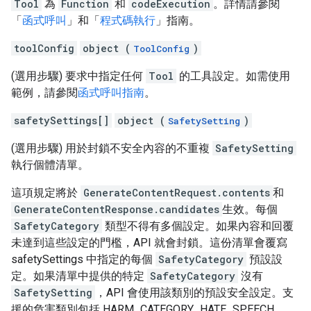
Tool
為
Function
和
codeExecution
。詳情請參閱
「
函式呼叫
」和「
程式碼執行
」指南。
toolConfig
object (
)
ToolConfig
(選用步驟) 要求中指定任何
Tool
的工具設定。如需使用
範例，請參閱
函式呼叫指南
。
safetySettings[]
object (
)
SafetySetting
(選用步驟) 用於封鎖不安全內容的不重複
SafetySetting
執行個體清單。
這項規定將於
GenerateContentRequest.contents
和
GenerateContentResponse.candidates
生效。每個
SafetyCategory
類型不得有多個設定。如果內容和回覆
未達到這些設定的門檻，API 就會封鎖。這份清單會覆寫
safetySettings 中指定的每個
SafetyCategory
預設設
定。如果清單中提供的特定
SafetyCategory
沒有
SafetySetting
，API 會使用該類別的預設安全設定。支
援的危害類別包括 HARM_CATEGORY_HATE_SPEECH、