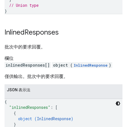
// Union type
}
Inlined
Responses
批次中的要求回覆。
欄位
inlinedResponses[]
object (
)
InlinedResponse
僅供輸出。批次中的要求回覆。
JSON 表示法
{
"inlinedResponses"
: 
[
{
object (
InlinedResponse
)
}