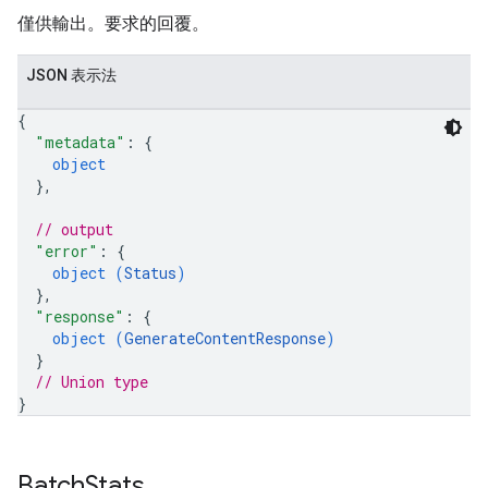
僅供輸出。要求的回覆。
JSON 表示法
{
"metadata"
: 
{
object
}
,
// output
"error"
: 
{
object (
Status
)
}
,
"response"
: 
{
object (
GenerateContentResponse
)
}
// Union type
}
Batch
Stats