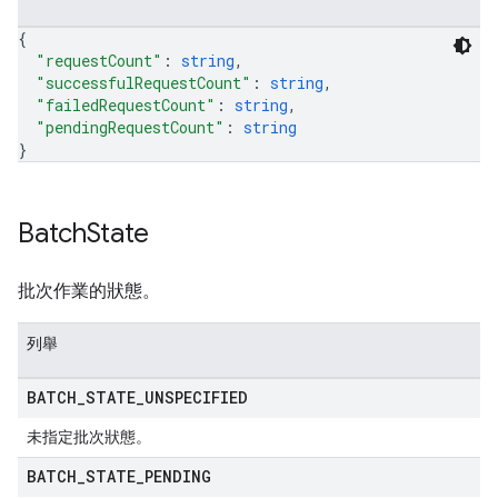
{
"requestCount"
: 
string
,
"successfulRequestCount"
: 
string
,
"failedRequestCount"
: 
string
,
"pendingRequestCount"
: 
string
}
Batch
State
批次作業的狀態。
列舉
BATCH
_
STATE
_
UNSPECIFIED
未指定批次狀態。
BATCH
_
STATE
_
PENDING