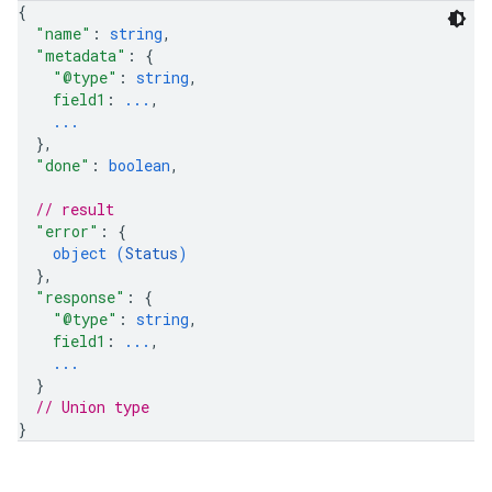
{
"name"
: 
string
,
"metadata"
: 
{
"@type"
: 
string
,
field1
: 
...
,
...
}
,
"done"
: 
boolean
,
// result
"error"
: 
{
object (
Status
)
}
,
"response"
: 
{
"@type"
: 
string
,
field1
: 
...
,
...
}
// Union type
}