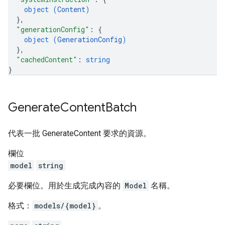
object (
Content
)
}
,
"generationConfig"
: 
{
object (
GenerationConfig
)
}
,
"cachedContent"
: 
string
}
Generate
Content
Batch
代表一批 GenerateContent 要求的資源。
欄位
model
string
必要欄位。用於生成完成內容的
Model
名稱。
格式：
models/{model}
。