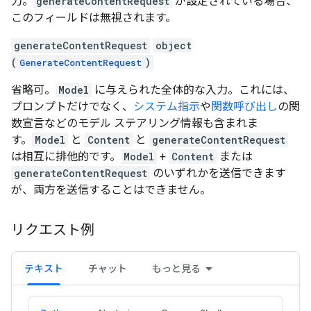
力。
generateContentRequest
が設定されている場合、
このフィールドは無視されます。
generateContentRequest
object
(
)
GenerateContentRequest
省略可。
Model
に与えられた全体的な入力。これには、
プロンプトだけでなく、
システム指示
や
関数呼び出し
の関
数宣言などのモデル ステアリング情報も含まれま
す。
Model
と
Content
と
generateContentRequest
は相互に排他的です。
Model
+
Content
または
generateContentRequest
のいずれかを送信できます
が、両方を送信することはできません。
リクエスト例
テキスト
チャット
もっと見る