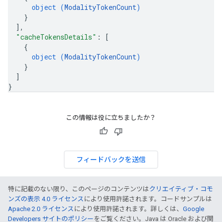
object (
ModalityTokenCount
)
}
]
,
"cacheTokensDetails"
: 
[
{
object (
ModalityTokenCount
)
}
]
}
この情報は役に立ちましたか？
フィードバックを送信
特に記載のない限り、このページのコンテンツは
クリエイティブ・コモ
ンズの表示 4.0 ライセンス
により使用許諾されます。コードサンプルは
Apache 2.0 ライセンス
により使用許諾されます。詳しくは、
Google
Developers サイトのポリシー
をご覧ください。Java は Oracle および関