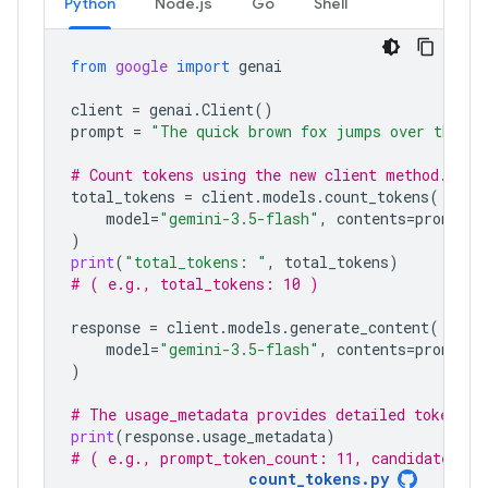
Python
Node.js
Go
Shell
from
google
import
genai
client
=
genai
.
Client
()
prompt
=
"The quick brown fox jumps over the la
# Count tokens using the new client method.
total_tokens
=
client
.
models
.
count_tokens
(
model
=
"gemini-3.5-flash"
,
contents
=
prompt
)
print
(
"total_tokens: "
,
total_tokens
)
# ( e.g., total_tokens: 10 )
response
=
client
.
models
.
generate_content
(
model
=
"gemini-3.5-flash"
,
contents
=
prompt
)
# The usage_metadata provides detailed token co
print
(
response
.
usage_metadata
)
# ( e.g., prompt_token_count: 11, candidates_to
count_tokens.py