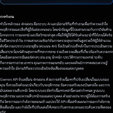
โหวตแล้ว
การทำงาน
หัวใจหลักของ 4Habits คือระบบ AI และอัลกอริทึมที่ทำงานเพื่อทําความเข้าใจ
พฤติกรรมและสิ่งที่ผู้ใช้แต่ละคนชอบ โดยนําข้อมูลนี้ไปผสานรวมกับการวิจัยด้าน
โภชนาการ การแพทย์ และจิตวิทยาล่าสุด เพื่อให้ผู้ใช้ได้รับคําแนะนําที่ใช้งานได้จริง
ในชีวิตประจำวัน การผสานรวมฟังก์ชันการตรวจสุขภาพขั้นสูงช่วยให้ผู้ใช้คำนวณ
ดัชนีความเปราะบาง/อายุยืน (คะแนน 4H) ซึ่งเป็นตัวบ่งชี้หลักในการประเมินความ
เสี่ยง/ประโยชน์ด้านสุขภาพที่หลากหลาย รวมถึงความเสี่ยงที่เกี่ยวข้องกับความชรา
โดยอิงตามพารามิเตอร์ต่างๆ เช่น อายุ น้ำหนัก ประวัติทางการแพทย์ ระดับ
กิจกรรมทางกาย อาหาร คุณภาพการนอนหลับ และผลลัพธ์การทดสอบความรู้
ความเข้าใจ อัลกอริทึมจะประเมินปัจจัยเสี่ยงของแต่ละบุคคล
Gemini API ขับเคลื่อน 4Habits ด้วยการสร้างเนื้อหาที่ปรับเปลี่ยนในแบบของ
คุณ ซึ่งรวมถึงคำแนะนำเกี่ยวกับพฤติกรรม ข้อความสร้างแรงบันดาลใจ และการ
อัปเดตความคืบหน้า โดยระบบจะจัดทำเนื้อหาเหล่านี้ตามค่ากำหนด รูปแบบ
พฤติกรรม และความคืบหน้าของแต่ละบุคคล ตัวอย่างเช่น หากผู้ใช้ต้องการสร้าง
กิจวัตรการออกกำลังกายตอนเช้า แอปจะใช้ API เพื่อสร้างแผนการออกกำลังกาย
สิ่งเตือนใจ และกำลังใจที่ปรับแต่งให้เหมาะกับตารางเวลาและระดับความฟิตของ
ผู้ใช้