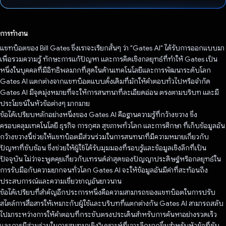
โหวตแล้ว
การทำงาน
แชทบ็อตของ Bill Gates ซึ่งเราจะเรียกสั้นๆ ว่า "Gates AI" ได้รับการออกแบบมา
เพื่อรวมความรู้ ทักษะการแก้ปัญหา และการคิดเชิงกลยุทธ์ที่ทำให้ Gates เป็น
หนึ่งในบุคคลที่มีอิทธิพลมากที่สุดในด้านเทคโนโลยีและการพัฒนาระดับโลก
Gates AI แตกต่างจากแชทบ็อตแบบดั้งเดิมที่มักให้คำตอบทั่วไปหรือจำกัด
Gates AI มีจุดมุ่งหมายที่จะให้การสนทนาที่ละเอียดอ่อน ตรงตามบริบท และมี
ประโยชน์ในหัวข้อต่างๆ มากมาย
ข้อได้เปรียบหลักอย่างหนึ่งของ Gates AI คือฐานความรู้ที่กว้างขวาง ซึ่ง
ครอบคลุมเทคโนโลยี ธุรกิจ การกุศล สุขภาพทั่วโลก และการศึกษา ที่เก็บข้อมูลอัน
กว้างขวางนี้ช่วยให้แชทบ็อตมีส่วนร่วมในการสนทนาที่มีความหมายเกี่ยวกับ
ปัญหาที่ซับซ้อน ซึ่งช่วยให้ผู้ใช้ได้รับมุมมองที่รอบรู้และข้อมูลเชิงลึกที่เป็น
ปัจจุบัน ไม่ว่าจะพูดคุยเกี่ยวกับเทรนด์ล่าสุดของปัญญาประดิษฐ์หรือกลยุทธ์ใน
การรับมือกับความยากจนทั่วโลก Gates AI จะให้ข้อมูลอันมีค่าที่สะท้อนถึง
ประสบการณ์และความเชี่ยวชาญอันยาวนาน
ข้อได้เปรียบที่สำคัญอีกประการหนึ่งคือความสามารถของแชทบ็อตในการปรับ
สไตล์การสื่อสารให้เหมาะกับผู้ใช้และบริบทที่แตกต่างกัน Gates AI สามารถสลับ
ไปมาระหว่างการให้คำตอบที่กระชับตรงประเด็นสำหรับการค้นหาอย่างรวดเร็ว
และการมีส่วนร่วมในการสนทนาเชิงวิเคราะห์ที่เจาะลึกมากขึ้นสำหรับหัวข้อที่ซับ