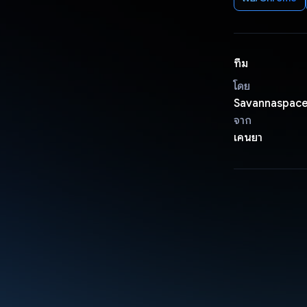
ทีม
โดย
Savannaspac
จาก
เคนยา