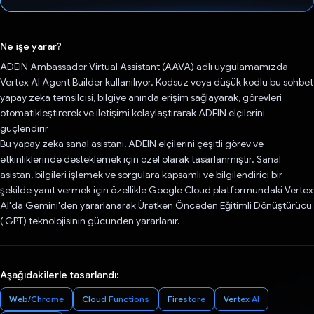
Oy verildi.
Ne işe yarar?
ADEIN Ambassador Virtual Assistant (AAVA) adlı uygulamamızda
Vertex AI Agent Builder kullanılıyor. Kodsuz veya düşük kodlu bu sohbet
yapay zeka temsilcisi, bilgiye anında erişim sağlayarak, görevleri
otomatikleştirerek ve iletişimi kolaylaştırarak ADEIN elçilerini
güçlendirir
Bu yapay zeka sanal asistanı, ADEIN elçilerini çeşitli görev ve
etkinliklerinde desteklemek için özel olarak tasarlanmıştır. Sanal
asistan, bilgileri işlemek ve sorgulara kapsamlı ve bilgilendirici bir
şekilde yanıt vermek için özellikle Google Cloud platformundaki Vertex
AI'da Gemini'den yararlanarak Üretken Önceden Eğitimli Dönüştürücü
( GPT) teknolojisinin gücünden yararlanır.
Aşağıdakilerle tasarlandı:
Web/Chrome
Cloud Functions
Firestore
Vertex AI