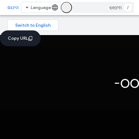
/
היכנס
מבוסס-