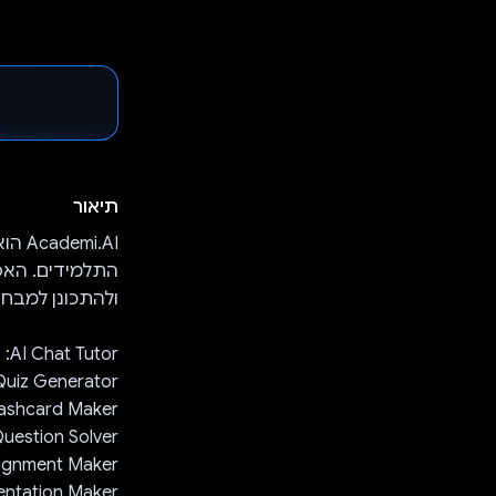
תיאור
התלמידים. האפל
ולהתכונן למבחני
AI Chat Tutor: אפשר להעלות חומרים ללימוד ולקבל שיעורי תגבור מותאמים אישית.
Quiz Generator: אפשר ליצור חידונים מותאמים אישית לקראת בחינ
Flashcard Maker: אפשר להמיר הערות לכרטיסיות לימוד יעילות לצו
Question Solver: אפשר לצלם תמונות של שאלות קשות ולקבל פתרונות מיי
Assignment Maker: אפשר להעלות מטלות ולאפשר ל-AI ליצור ת
Presentation Maker: אפשר לעצב מצגות מדהי