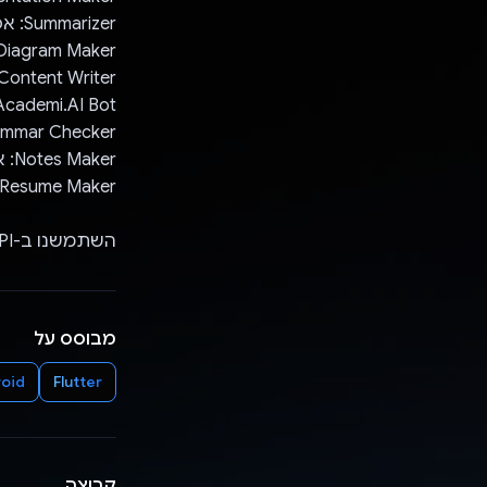
Summarizer: אפשר לסכם ביעילות תוכן חינוכי לצורך סקירה מהירה.
Diagram Maker: אפשר ליצור בקלות מפות מנטאליות, תרשימי UML, תרשימי זרימה וגרפי
Content Writer: אפשר לשפר חיבורים ומאמרים בעזרת תמיכה בכתיבה מבוססת-AI
Academi.AI Bot: עוזר גמיש למחקר ולמציאת מקורות חינוכיי
Grammar Checker: אפשר לוודא שהחיבורים והעבודות שלכם נכונים 
Notes Maker: אפשר ליצור הערות מקובצים מקובצי תמונות, תמונות ומזהי כתובת URL.
Resume Maker: אפשר ליצור בקלות קורות חיים מקצועיים.
השתמשנו ב-Gemini API ברוב התכונות האלה.
מבוסס על
oid
Flutter
קבוצה