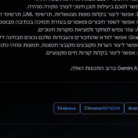
קה.
.
ם.
מבחינה דקדוקית.
Andr
אינטרנט/Chrome
Firebase