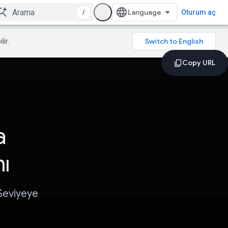
/
Oturum aç
lir.
a
nı
Seviyeye