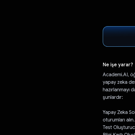
Ne işe yarar?
Academi.AI, öğ
yapay zeka dest
hazırlanmayı dah
şunlardır:
Yapay Zeka Sohb
oturumları alın.
Test Oluşturucu:
Bilgi Kartı Oluş