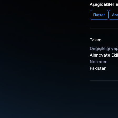
Aşağıdakilerle
Flutter
An
Takım
Değişikliği ya
AInnovate Eki
Nereden
Pakistan