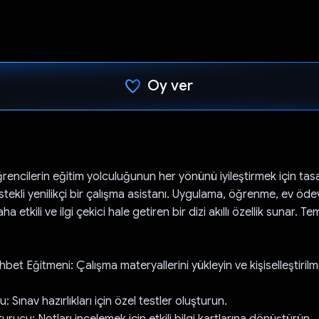
Oy ver
Oy verildi.
rencilerin eğitim yolculuğunun her yönünü iyileştirmek için tas
ekli yenilikçi bir çalışma asistanı. Uygulama, öğrenme, ev öde
a etkili ve ilgi çekici hale getiren bir dizi akıllı özellik sunar. Tem
et Eğitmeni: Çalışma materyallerini yükleyin ve kişiselleştirilm
 Sınav hazırlıkları için özel testler oluşturun.
turucu: Notları incelemek için etkili bilgi kartlarına dönüştürün.