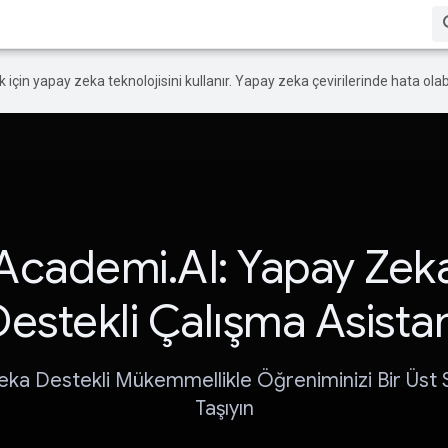
ek için yapay zeka teknolojisini kullanır. Yapay zeka çevirilerinde hata olabi
Academi.AI: Yapay Zek
estekli Çalışma Asista
eka Destekli Mükemmellikle Öğreniminizi Bir Üst 
Taşıyın