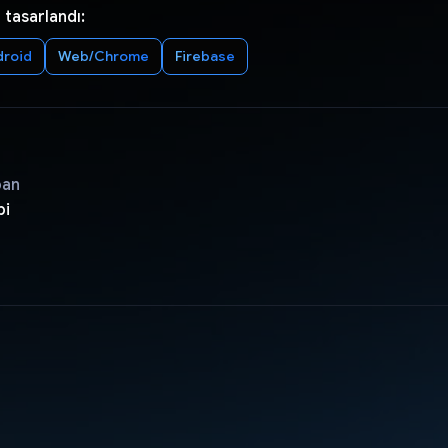
 tasarlandı:
droid
Web/Chrome
Firebase
pan
bi