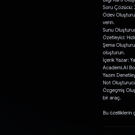
Soru Çözücü: Z
Ödev Oluşturuc
verin.
Sunu Oluşturucu
Özetleyici: Hızl
Şema Oluşturucu
oluşturun.
İçerik Yazar: Ya
Academi.AI Bot
Yazım Denetley
Not Oluşturucu
Özgeçmiş Oluşt
bir araç.
Bu özelliklerin 