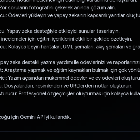
or soruların fotoğrafını çekerek anında çözüm alın.
u: Ödevleri yükleyin ve yapay zekanın kapsamlı yanıtlar oluştu
: Yapay zeka desteğiyle etkileyici sunular tasarlayın.
ı incelemeler için eğitim içeriklerini etkili bir şekilde özetleyin.
: Kolayca beyin haritaları, UML şemaları, akış şemaları ve gra
pay zeka destekli yazma yardımı ile ödevlerinizi ve raporlarınızı i
: Araştırma yapmak ve eğitim kaynakları bulmak için çok yönlü 
ici: Yazım açısından mükemmel ödevler ve ev ödevleri oluşturu
: Dosyalardan, resimlerden ve URL'lerden notlar oluşturun.
urucu: Profesyonel özgeçmişler oluşturmak için kolayca kulla
çoğu için Gemini API'yi kullandık.