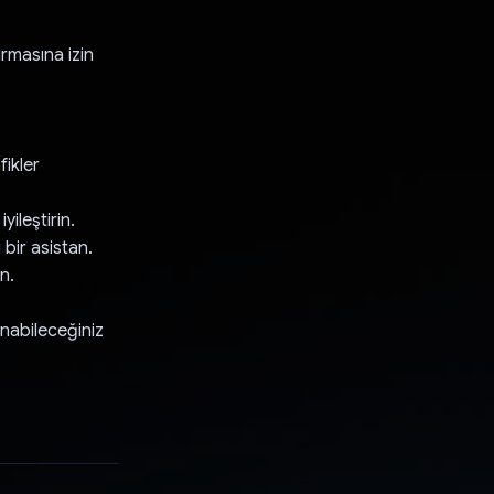
rmasına izin
fikler
yileştirin.
bir asistan.
n.
nabileceğiniz