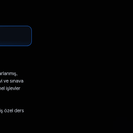
arlanmış,
vi ve sınava
el işlevler
iş özel ders