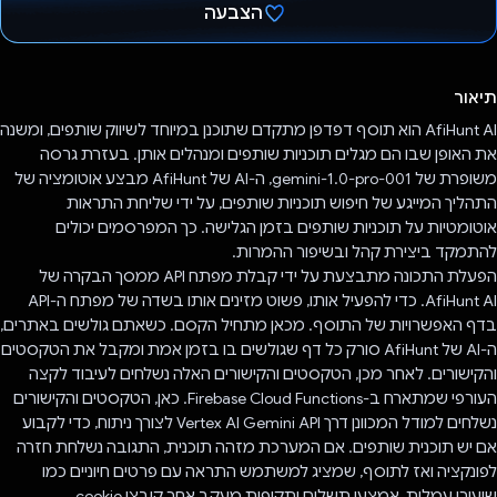
הצבעה
הצבעת!
תיאור
AfiHunt AI הוא תוסף דפדפן מתקדם שתוכנן במיוחד לשיווק שותפים, ומשנה
את האופן שבו הם מגלים תוכניות שותפים ומנהלים אותן. בעזרת גרסה
משופרת של gemini-1.0-pro-001, ה-AI של AfiHunt מבצע אוטומציה של
התהליך המייגע של חיפוש תוכניות שותפים, על ידי שליחת התראות
אוטומטיות על תוכניות שותפים בזמן הגלישה. כך המפרסמים יכולים
להתמקד ביצירת קהל ובשיפור ההמרות.
הפעלת התכונה מתבצעת על ידי קבלת מפתח API ממסך הבקרה של
AfiHunt AI. כדי להפעיל אותו, פשוט מזינים אותו בשדה של מפתח ה-API
בדף האפשרויות של התוסף. מכאן מתחיל הקסם. כשאתם גולשים באתרים,
ה-AI של AfiHunt סורק כל דף שגולשים בו בזמן אמת ומקבל את הטקסטים
והקישורים. לאחר מכן, הטקסטים והקישורים האלה נשלחים לעיבוד לקצה
העורפי שמתארח ב-Firebase Cloud Functions. כאן, הטקסטים והקישורים
נשלחים למודל המכוונן דרך Vertex AI Gemini API לצורך ניתוח, כדי לקבוע
אם יש תוכנית שותפים. אם המערכת מזהה תוכנית, התגובה נשלחת חזרה
לפונקציה ואז לתוסף, שמציג למשתמש התראה עם פרטים חיוניים כמו
שיעורי עמלות, אמצעי תשלום ותקופות מעקב אחר קובצי cookie.