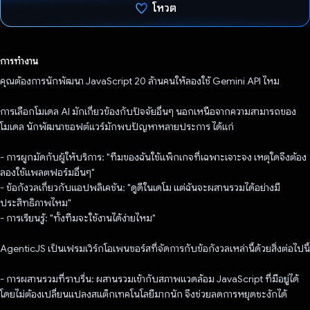
โหวต
โหวตแล้ว
การทำงาน
คุณต้องการนักพัฒนา JavaScript 20 ล้านคนให้ลองใช้ Gemini API ไหม
การเลือกโมเดล AI มักเกี่ยวข้องกับปัจจัยอื่นๆ นอกเหนือจากความสามารถของ
โมเดล นักพัฒนาซอฟต์แวร์มักพบปัญหาหลายประการ ได้แก่
- การผูกมัดกับผู้ให้บริการ: "ทีมของฉันใช้แพ็กเกจที่เฉพาะเจาะจง เหตุใดจึงต้อง
ลองใช้แพลตฟอร์มอื่นๆ"
- ข้อกังวลเกี่ยวกับแอปพลิเคชัน: "ดูดีในเดโม แต่ฉันจะผสานรวมได้อย่างมี
ประสิทธิภาพไหม"
- การเรียนรู้: "ทั้งทีมจะใช้งานได้ง่ายไหม"
AgenticJS เป็นเฟรมเวิร์กโอเพนซอร์สที่จัดการกับข้อกังวลเหล่านี้ด้วยสิ่งต่อไปนี้
- การผสานรวมที่ราบรื่น: ผสานรวมเข้ากับสภาพแวดล้อม JavaScript ที่มีอยู่ได้
โดยไม่ต้องเปลี่ยนแปลงสแต็กเทคโนโลยีมากนัก จึงช่วยลดการหยุดชะงักได้