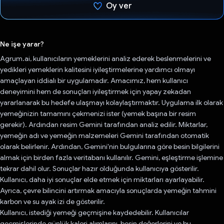
Oy ver
Oy verildi.
Ne işe yarar?
Agrum.ai, kullanıcıların yemeklerini analiz ederek beslenmelerini ve
yedikleri yemeklerin kalitesini iyileştirmelerine yardımcı olmayı
amaçlayan iddialı bir uygulamadır. Amacımız, hem kullanıcı
deneyimini hem de sonuçları iyileştirmek için yapay zekadan
yararlanarak bu hedefe ulaşmayı kolaylaştırmaktır. Uygulama ilk olarak
yemeğinizin tamamını çekmenizi ister (yemek başına bir resim
gerekir). Ardından resim Gemini tarafından analiz edilir. Miktarlar,
yemeğin adı ve yemeğin malzemeleri Gemini tarafından otomatik
olarak belirlenir. Ardından, Gemini'nin bulgularına göre besin bilgilerini
almak için birden fazla veritabanı kullanılır. Gemini, eşleştirme işlemine
tekrar dahil olur. Sonuçlar hazır olduğunda kullanıcıya gösterilir.
Kullanıcı, daha iyi sonuçlar elde etmek için miktarları ayarlayabilir.
Ayrıca, çevre bilincini artırmak amacıyla sonuçlarda yemeğin tahmini
karbon ve su ayak izi de gösterilir.
Kullanıcı, istediği yemeği geçmişine kaydedebilir. Kullanıcılar
geçmişlerinde günlük kalori alımlarını, besin değerlerini ve bu