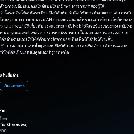
ด้วยการเปลี่ยนแปลงสไตล์แบบไดนามิกตามการกระทำของผู้ใช้
📁 โครงสร้างโค้ด: จัดระเบียบฟังก์ชันสําหรับฟังก์ชันการทํางานต่างๆ เช่น การอัป
โหลดรูปภาพ การผสานรวม API การแสดงผลผลลัพธ์ และการจัดการข้อผิดพลาด
✨ แนวทางปฏิบัติเกี่ยวกับ JavaScript สมัยใหม่: ใช้ฟีเจอร์ JavaScript สมัยใหม่
เช่น async/await เพื่อจัดการการดำเนินการแบบไม่สอดคล้องกัน ตรวจสอบว่า
โค้ดอ่านง่ายและเข้าใจได้ด้วยการใส่ความคิดเห็นเพื่อให้เข้าใจได้ง่ายขึ้น
📦 การออกแบบแบบโมดูล: แยกฟังก์ชันตามตรรกะเพื่อจัดการกับงานเฉพาะ
ทำให้โค้ดเป็นแบบโมดูลและบำรุงรักษาได้
สร้างขึ้นด้วย
เว็บ/Chrome
ทีม
โดย
ทีม Bharadwaj
จาก