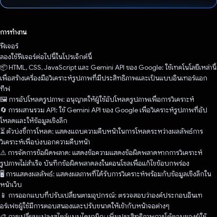
โหวตแล้ว
การทำงาน
ฟีเจอร์
ลองใช้ฟีเจอร์ต่อไปนี้ในโปรเจ็กต์นี้
📦 HTML, CSS, JavaScript และ Gemini API ของ Google: ใช้เทคโนโลยีเหล่านี้
เพื่อสร้างเครื่องมือวิเคราะห์รูปภาพที่มีประสิทธิภาพและเป็นแบบอินเทอร์แอก
ทีฟ
🖼️ การอัปโหลดรูปภาพ: อนุญาตให้ผู้ใช้อัปโหลดรูปภาพเพื่อการวิเคราะห์
🔄 การผสานรวม API: ใช้ Gemini API ของ Google เพื่อวิเคราะห์รูปภาพที่อัป
โหลดและให้ข้อมูลเชิงลึก
⏳ ตัวบ่งชี้การโหลด: แสดงแถบความคืบหน้าในการโหลดระหว่างผลลัพธ์การ
วิเคราะห์เพื่อบ่งบอกความคืบหน้า
⚠️ การจัดการข้อผิดพลาด: แสดงข้อความแสดงข้อผิดพลาดหากการวิเคราะห์
รูปภาพไม่สำเร็จ บันทึกข้อผิดพลาดลงในคอนโซลเพื่อแก้ไขข้อบกพร่อง
🖥️ การแสดงผลลัพธ์: แสดงผลภาพที่ได้รับการวิเคราะห์พร้อมกับข้อมูลเชิงลึกใน
หน้าเว็บ
📱 การออกแบบที่ปรับเปลี่ยนตามอุปกรณ์: ตรวจสอบว่าองค์ประกอบอินเท
อร์เฟซผู้ใช้มีการตอบสนองและปรับขนาดให้เข้ากับหน้าจอต่างๆ
🎨 การเปลี่ยนแปลงสไตล์แบบไดนามิก: เพิ่มประสิทธิภาพการโต้ตอบของผู้ใช้