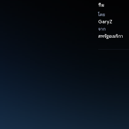
ทีม
โดย
GaryZ
จาก
สหรัฐอเมริกา