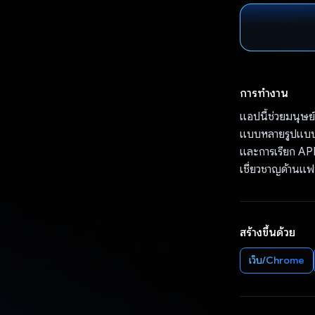
การทำงาน
แอปนี้ช่วยมนุษย์
แบบหลายรูปแบบแ
และการเรียก API
เชี่ยวชาญด้านแฟช
สร้างขึ้นด้วย
เว็บ/Chrome