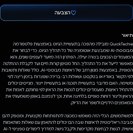
הצבעה
הצבעת!
תיאור
QuickTechie מובילה מהפכה בתעשיית הגיוס באמצעות פלטפורמה
מבוססת-AI שמבצעת אוטומציה של כל תהליך הגיוס, כדי לבחור את
המועמדים הנכונים בצורה יעילה. הפתרון הזה מיועד לענפים שונים, והוא
מאפשר לייעל את כל התהליך, החל מסינון קורות חיים ועד לקבלת ההחלטה
הסופית, באמצעות מגוון רחב של ראיונות מבוססי-AI, כולל שאלות ותשובות
לפי הקשר באודיו או בטקסט, ושאלות רב-ברירה שנוצרות בזמן ריצה לפי
משימה. האם מדובר בתעשיית תוכנה או בתעשיית ייצור. מגייסים יכולים
להתחיל ראיונות, מועמדים יכולים לנסות את הראיון לפי נוחותם, לאמת את
הראיון וליצור דוחות סופיים בלחיצה אחת, וכך לצמצם באופן משמעותי את
המאמצים הידניים ולשפר את הדיוק.
למשתמשים, הכלי הזה משמש כמכונה להתפתחות מקצועית, ומספק להם
סביבה ריאליסטית לראיונות שבה הם יכולים להתאמן עם שאלות מותאמות
אישית, לגשת לבחינות מקדימות ולקבל גישה למדריך לימודים ספציפי ל-AI