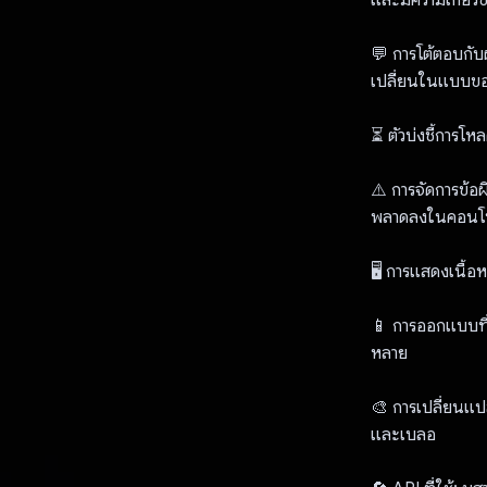
💬 การโต้ตอบกับผ
เปลี่ยนในแบบข
⏳ ตัวบ่งชี้การโ
⚠️ การจัดการข้อ
พลาดลงในคอนโซล
🖥️ การแสดงเนื้
📱 การออกแบบที
หลาย
🎨 การเปลี่ยนแ
และเบลอ