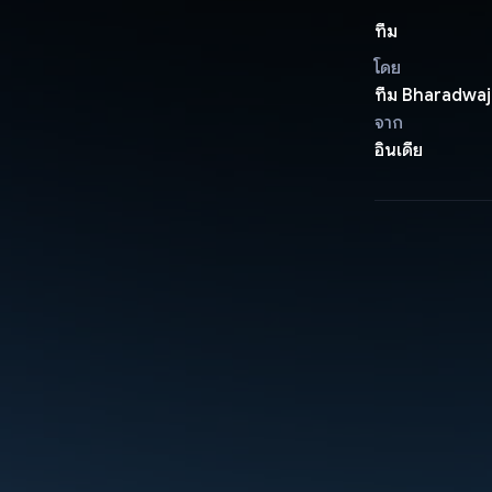
ทีม
โดย
ทีม Bharadwaj
จาก
อินเดีย