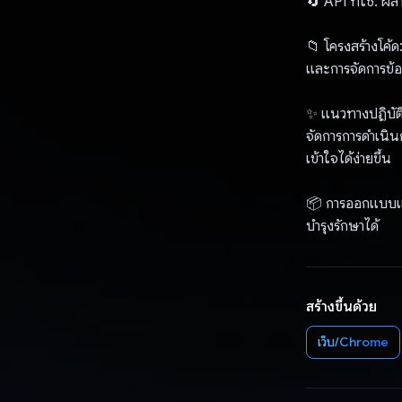
🔄 API ที่ใช้: 
📁 โครงสร้างโค้ด
และการจัดการข้
✨ แนวทางปฏิบัติ
จัดการการดำเนิน
เข้าใจได้ง่ายขึ้น
📦 การออกแบบแบ
บำรุงรักษาได้
สร้างขึ้นด้วย
เว็บ/Chrome