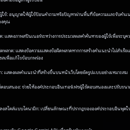
ู้ใช้: อนุญาตให้ผู้ใช้ป้อนคําถามหรือปัญหาผ่านพื้นที่ข้อความและรับคําแน
องคุณ
หลด: แสดงภาพสปินเนอร์ระหว่างการประมวลผลคําค้นหาของผู้ใช้เพื่อระบุค
ผิดพลาด: แสดงข้อความแสดงข้อผิดพลาดหากการสร้างคําแนะนําไม่สําเร็จแ
เพื่อแก้ไขข้อบกพร่อง
อหา: แสดงผลคําแนะนําที่สร้างขึ้นบนหน้าเว็บโดยจัดรูปแบบอย่างเหมาะสม
่ตอบสนอง: ช่วยให้องค์ประกอบอินเทอร์เฟซผู้ใช้ตอบสนองและปรับขนา
ปลงสไตล์แบบไดนามิก: เปลี่ยนลักษณะที่ปรากฏขององค์ประกอบอินพุตใน