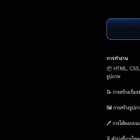
การทำงาน
📦 HTML, CSS, J
รูปภาพ
📝 การสร้างเรื่อง
🖼️ การสร้างรูปภ
🖊️ การโต้ตอบของ
⏳ ตัวบ่งชี้การโ