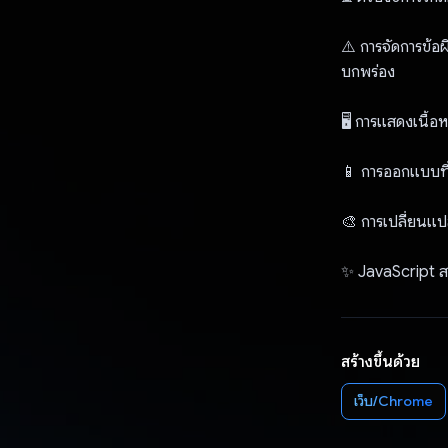
⚠️ การจัดการข้
บกพร่อง
🖥️ การแสดงเนื้อห
📱 การออกแบบที
🎨 การเปลี่ยนแป
✨ JavaScript สมั
สร้างขึ้นด้วย
เว็บ/Chrome