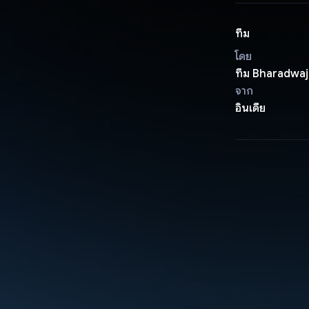
ทีม
โดย
ทีม Bharadwaj
จาก
อินเดีย