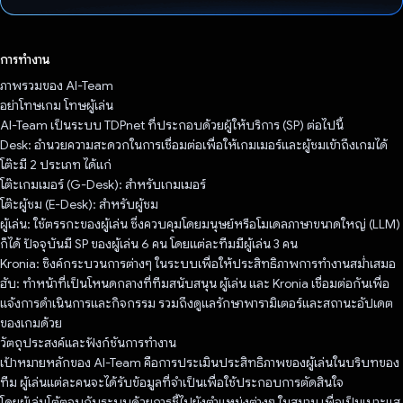
โหวตแล้ว
การทำงาน
ภาพรวมของ AI-Team
อย่าโทษเกม โทษผู้เล่น
AI-Team เป็นระบบ TDPnet ที่ประกอบด้วยผู้ให้บริการ (SP) ต่อไปนี้
Desk: อำนวยความสะดวกในการเชื่อมต่อเพื่อให้เกมเมอร์และผู้ชมเข้าถึงเกมได้
โต๊ะมี 2 ประเภท ได้แก่
โต๊ะเกมเมอร์ (G-Desk): สำหรับเกมเมอร์
โต๊ะผู้ชม (E-Desk): สำหรับผู้ชม
ผู้เล่น: ใช้ตรรกะของผู้เล่น ซึ่งควบคุมโดยมนุษย์หรือโมเดลภาษาขนาดใหญ่ (LLM)
ก็ได้ ปัจจุบันมี SP ของผู้เล่น 6 คน โดยแต่ละทีมมีผู้เล่น 3 คน
Kronia: ซิงค์กระบวนการต่างๆ ในระบบเพื่อให้ประสิทธิภาพการทำงานสม่ำเสมอ
ฮับ: ทำหน้าที่เป็นโหนดกลางที่ทีมสนับสนุน ผู้เล่น และ Kronia เชื่อมต่อกันเพื่อ
แจ้งการดำเนินการและกิจกรรม รวมถึงดูแลรักษาพารามิเตอร์และสถานะอัปเดต
ของเกมด้วย
วัตถุประสงค์และฟังก์ชันการทำงาน
เป้าหมายหลักของ AI-Team คือการประเมินประสิทธิภาพของผู้เล่นในบริบทของ
ทีม ผู้เล่นแต่ละคนจะได้รับข้อมูลที่จำเป็นเพื่อใช้ประกอบการตัดสินใจ
โดยผู้เล่นโต้ตอบกับระบบด้วยการชี้ไปยังตำแหน่งต่างๆ ในสนาม เพื่อเป็นเบาะแส