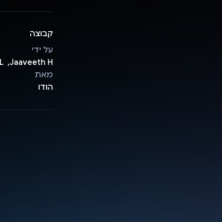
קבוצה
על ידי
Jaaveeth H, ‏ Swarna harshini ML
מאת
הודו