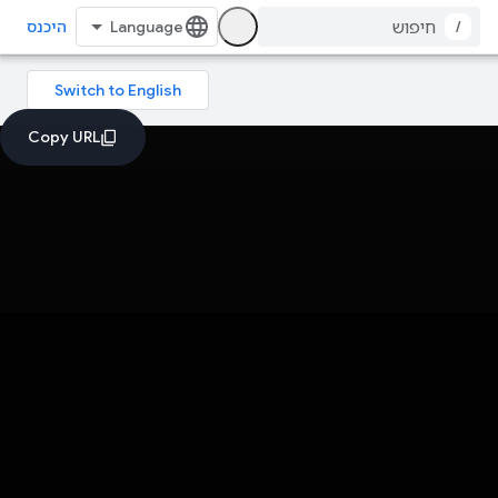
/
היכנס