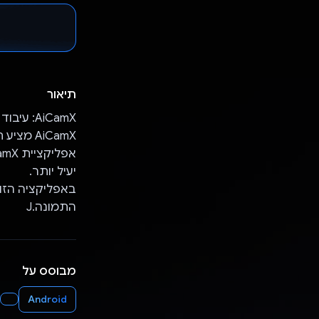
תיאור
AiCamX: עיבוד תמונות חכם בהישג יד
AiCamX מ
יעיל יותר.
התמונה.J
מבוסס על
Android