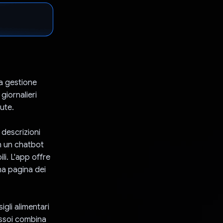
la gestione
giornalieri
lute.
 descrizioni
on un chatbot
li. L'app offre
na pagina dei
igli alimentari
Rassoi combina