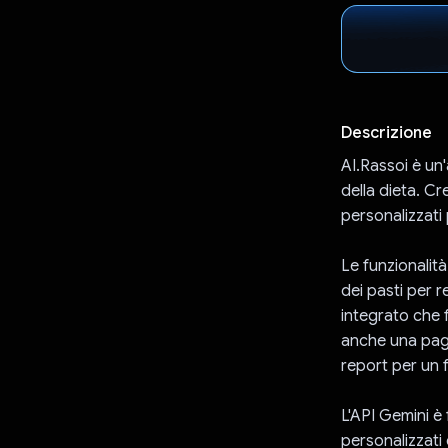
Descrizione
AI.Rassoi è un'
della dieta. Cr
personalizzati 
Le funzionalità
dei pasti per r
integrato che f
anche una pagi
report per un 
L'API Gemini è 
personalizzati 