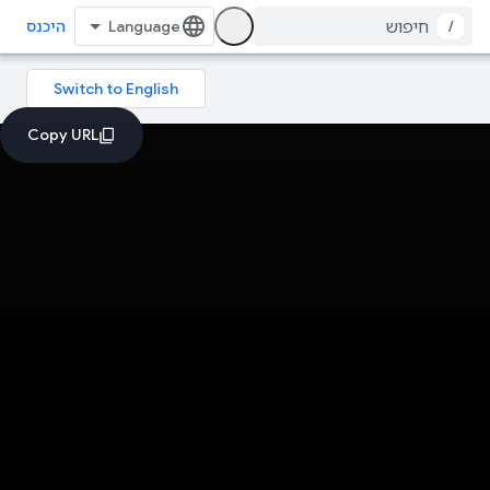
/
היכנס