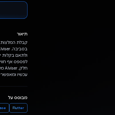
תיאור
קבלת המלצות ח
ולתאם בקלות יצ
לפספס אף חווי
חלק
עכשיו ומאפשרים ל-AIviser להדריך אתכם להרפתקאות ח
מבוסס על
base
Flutter