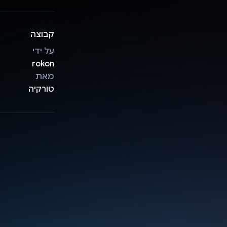
קבוצה
על ידי
rokon
מאת
טורקיה