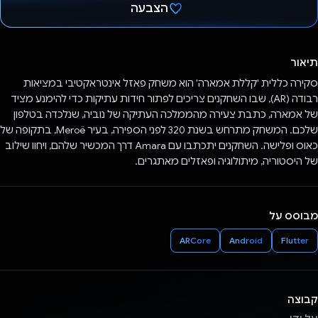
הצבעה
הצבעת!
תיאור
סקירה כללית 'קללת אמארה' הוא משחק פאזל אינטראקטיבי במציאות
רבודה (AR), שבו השחקנים צריכים לפתור חידות עתיקות כדי להימנע מציד
של אמארה, כתבת צעירה מהממלכה העתיקה של נוביה, שנלכדה בטלפון
שלכם. המשחק מתרחש בשנת 320 לפני הספירה, בעיר Meroë, בתקופה של
כאוס ופלישה. השחקנים יתכתבו עם Amara דרך המכשיר שלהם, ויחוו שילוב
של היסטוריה, מיתולוגיה ופאזלים מאתגרים.
מבוסס על
ARCore
Android
Flutter
קבוצה